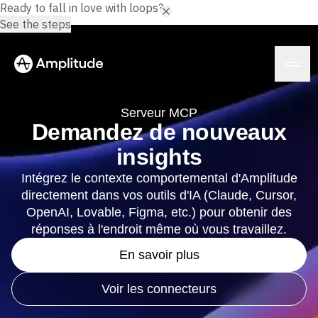
Ready to fall in love with loops?
See the steps
Serveur MCP
Demandez de nouveaux
insights
Plateforme
Intégrez le contexte comportemental d'Amplitude
directement dans vos outils d'IA (Claude, Cursor,
IA
Amplitude AI
OpenAI, Lovable, Figma, etc.) pour obtenir des
Solutions
AI Agents
réponses à l'endroit même où vous travaillez.
AI Feedback
Amplitude MCP
En savoir plus
Agent Analytics
Ressources
Insights
Voir les connecteurs
Secteur
Analyse de produit
Services financiers
Formation
Analyse marketing