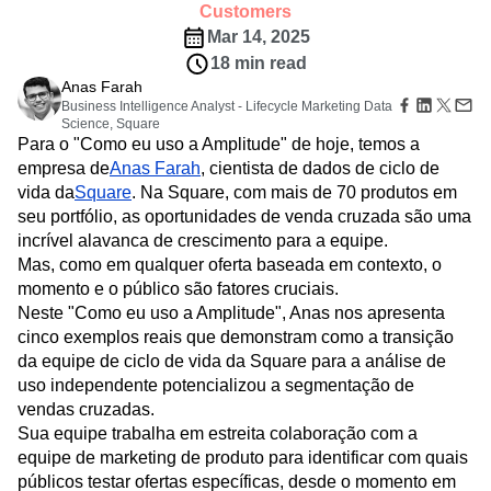
B2B
Amplitude Heatmaps
Amplitude Made Easy
Blog
Preços
Session Replay
Customers
Mídia
Biblioteca de recursos
Amplitude Session Replay
Mapas de calor
Mar 14, 2025
Cuidados de saúde
Comparar
Amplitude Web Experimentation
Insights sobre zonas
18 min read
E-commerce
Glossário
Ação
Amplitude on Amplitude
Analytics
B2B SaaS
Anas Farah
Caso de uso
Hub Explorar
Guias e pesquisas
Login
Sign Up
Behavioral Analytics
Business Intelligence Analyst - Lifecycle Marketing Data
Benchmarks
Churn Analysis
Aquisição
Conectar
Experimentação de recursos
Science, Square
Cohort Analysis
Collaboration
Consolidation
Retenção
Comunidade
Para o "Como eu uso a Amplitude" de hoje, temos a
Experimentação web
Monetização
Conversion
Customer Experience
Eventos
empresa de
Anas Farah
, cientista de dados de ciclo de
Gerenciamento de recursos
Equipe
Clientes
Customer Lifetime Value
Customer Support
DEI
vida da
Ativação
Square
. Na Square, com mais de 70 produtos em
Produto
Parceiros
Data
Data Governance
Data Management
Dados
seu portfólio, as oportunidades de venda cruzada são uma
Dados
Suporte e serviços
Governança de dados
Data Tables
Digital Experience Maturity
incrível alavanca de crescimento para a equipe.
Engenharia
Central de ajuda para clientes
Integrações
Mas, como em qualquer oferta baseada em contexto, o
Digital Native
Digital Transformer
EMEA
Marketing
Hub de desenvolvedores
Segurança e privacidade
momento e o público são fatores cruciais.
Ecommerce
Employee Resource Group
Executivo
Academia e treinamento
Neste "Como eu uso a Amplitude", Anas nos apresenta
Tamanho
Engagement
Engineering
Event Tracking
Sucesso do cliente
cinco exemplos reais que demonstram como a transição
Startups
Atualizações de produtos
Experimentation
Feature Adoption
Empresarial
da equipe de ciclo de vida da Square para a análise de
Ferramentas
Financial Services
Funnel Analysis
Getting Started
uso independente potencializou a segmentação de
Benchmarks
Google Analytics
Growth
Healthcare
Biblioteca de prompts
vendas cruzadas.
How I Amplitude
Implementation
Integration
Kimi
Modelos
Sua equipe trabalha em estreita colaboração com a
LATAM
LLM
Life at Amplitude
MCP
Guias de acompanhamento
equipe de marketing de produto para identificar com quais
Machine Learning
Marketing Analytics
Modelo de maturidade
públicos testar ofertas específicas, desde o momento em