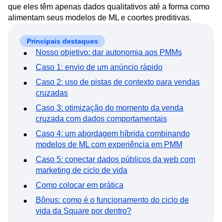
Media and Entertainment
Metrics
que eles têm apenas dados qualitativos até a forma como
Modern Data Series
Monetization
alimentam seus modelos de ML e coortes preditivas.
Next Gen Builders
North Star Metric
Open-Weight AI Models
Partnerships
Principais destaques
Nosso objetivo: dar autonomia aos PMMs
Personalization
Pioneer Awards
Privacy
Product 50
Product Analytics
Product Design
Caso 1: envio de um anúncio rápido
Product Management
Product Releases
Caso 2: uso de pistas de contexto para vendas
Product Strategy
Product-Led Growth
Recap
cruzadas
Retention
Revenue
Startup
Tech Stack
Caso 3: otimização do momento da venda
The Ampys
Warehouse-native Amplitude
cruzada com dados comportamentais
Caso 4: um abordagem híbrida combinando
modelos de ML com experiência em PMM
Caso 5: conectar dados públicos da web com
marketing de ciclo de vida
Como colocar em prática
Bônus: como é o funcionamento do ciclo de
vida da Square por dentro?