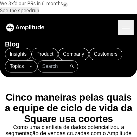
We 3x’d our PRs in 6 months.
See the speedrun
Blog
Insights
Product
Company
Customers
Topics
Plataforma
101
AI
APJ
Acquisition
Adobe Analytics
IA
Agents
Amplify
Amplitude AI
Amplitude Academy
IA da Amplitude
Soluções
Amplitude Activation
Amplitude Agent Analytics
Cinco maneiras pelas quais
Agentes de IA
Amplitude Analytics
Amplitude Audiences
AI Feedback
a equipe de ciclo de vida da
Amplitude Community
Amplitude MCP
Análise de agente
Recursos
Amplitude Feature Experimentation
Square usa coortes
Insights
Amplitude Full Platform
Setor
Como uma cientista de dados potencializou a
Análise de produto
Amplitude Guides and Surveys
Serviços financeiros
Aprenda
segmentação de vendas cruzadas com o Amplitude
Análise de marketing