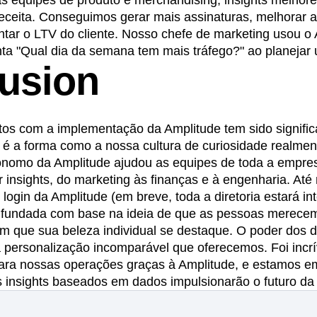
s equipes de produto e merchandising, insights melho
ceita. Conseguimos gerar mais assinaturas, melhorar a
tar o LTV do cliente. Nosso chefe de marketing usou o
ta "Qual dia da semana tem mais tráfego?" ao planeja
usion
os com a implementação da Amplitude tem sido significa
to é a forma como a nossa cultura de curiosidade realme
ônomo da Amplitude ajudou as equipes de toda a empre
r insights, do marketing às finanças e à engenharia. 
 login da Amplitude (em breve, toda a diretoria estará in
 fundada com base na ideia de que as pessoas merece
m que sua beleza individual se destaque. O poder dos 
 personalização incomparável que oferecemos. Foi incrív
ara nossas operações graças à Amplitude, e estamos 
insights baseados em dados impulsionarão o futuro da 