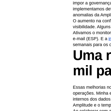
impor a governanç
implementamos defi
anomalias da Ampli
O aumento na con
visibilidade. Algun
Ativamos o monito
e-mail (ESP). E a
i
semanais para os c
Uma r
mil p
Essas melhorias n
operações. Minha e
internos dos dados
Amplitude e o temp