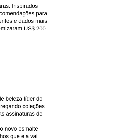
aras. Inspirados
recomendações para
ientes e dados mais
nomizaram US$ 200
e beleza líder do
ntregando coleções
s assinaturas de
 o novo esmalte
hos que ela vai