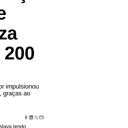
maturidade de experiência digital
e
cisões poderosas e
 futuro
za
 200
or impulsionou
, graças ao
stava tendo