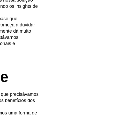
as nossa solução
ndo os insights de
base que
começa a duvidar
smente dá muito
estávamos
onais e
de
e que precisávamos
os benefícios dos
amos uma forma de