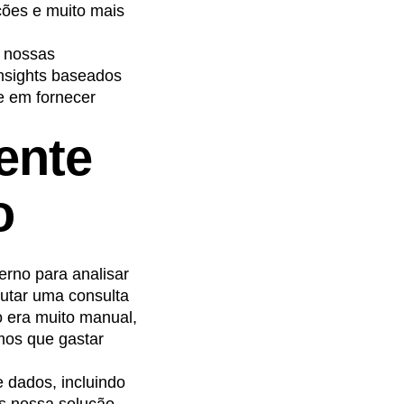
ações e muito mais
r nossas
insights baseados
e em fornecer
ente
o
erno para analisar
cutar uma consulta
o era muito manual,
amos que gastar
 dados, incluindo