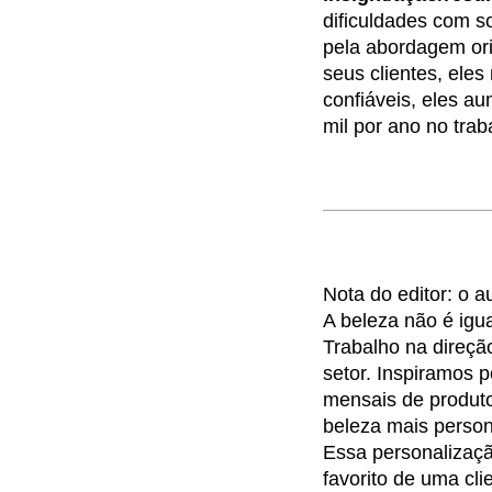
dificuldades com so
Recap
Retentio
pela abordagem or
The Ampys
War
seus clientes, ele
confiáveis, eles 
mil por ano no trab
Nota do editor: o a
A beleza não é igua
Trabalho na direçã
setor. Inspiramos 
mensais de produt
beleza mais perso
Essa personalizaçã
favorito de uma cl