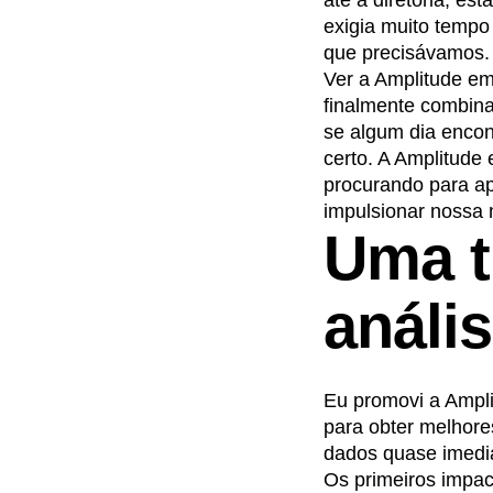
até a diretoria, e
exigia muito tempo
que precisávamos.
Ver a Amplitude em
finalmente combina
se algum dia encon
certo. A Amplitude
procurando para ap
impulsionar nossa
Uma t
análi
Eu promovi a Ampli
para obter melhore
dados quase imedi
Os primeiros impa