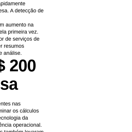
apidamente
esa. A detecção de
um aumento na
ela primeira vez.
r de serviços de
er resumos
 análise.
$ 200
esa
entes nas
inar os cálculos
ecnologia da
ncia operacional.