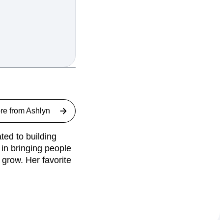
re from
Ashlyn
ed to building
 in bringing people
 grow. Her favorite