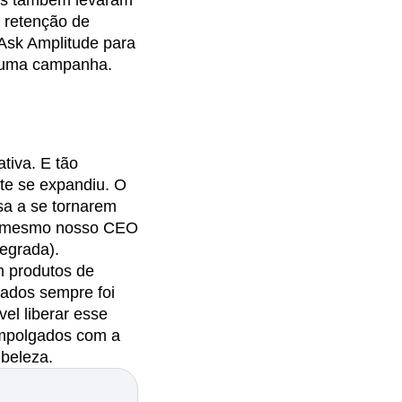
res também levaram
 retenção de
 Ask Amplitude para
r uma campanha.
tiva. E tão
nte se expandiu. O
sa a se tornarem
Até mesmo nosso CEO
tegrada).
m produtos de
dados sempre foi
el liberar esse
empolgados com a
beleza.