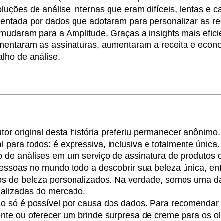
luções de análise internas que eram difíceis, lentas e c
n
Revenue
Startup
Tech Stack
ientada por dados que adotaram para personalizar as 
ehouse-native Amplitude
s mudaram para a Amplitude. Graças a insights mais efic
aumentaram as assinaturas, aumentaram a receita e eco
alho de análise.
utor original desta história preferiu permanecer anônimo.
l para todos: é expressiva, inclusiva e totalmente única.
o de análises em um serviço de assinatura de produtos d
pessoas no mundo todo a descobrir sua beleza única, e
os de beleza personalizados. Na verdade, somos uma da
nalizadas do mercado.
o só é possível por causa dos dados. Para recomendar
iente ou oferecer um brinde surpresa de creme para os ol