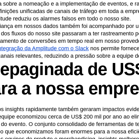
a sobre a nomeação e a implementação de eventos, e r
nições unificadas de canais de tráfego em toda a empr
tude reduziu os alarmes falsos em todo o nosso site.
fiança em nossos dados também foi acompanhado por 
s dos fluxos do nosso site passaram a ter rastreamento p
ramento de conversões em tempo real em nosso provedo
ntegração da Amplitude com o Slack
nos permite fornec
anais relevantes, reduzindo a pressão sobre a equipe de
epaginada de US
ara a nossa empr
os insights rapidamente também geraram impactos evid
quipe economizou cerca de US$ 200 mil por ano ao elim
 do evento. O conjunto consolidado de ferramentas de t
o que economizamos foram enormes para a nossa eficiê