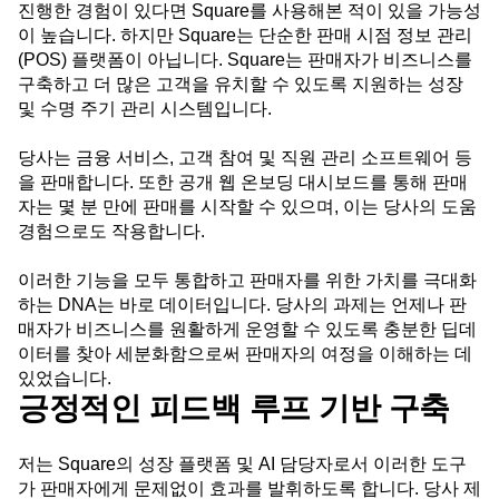
진행한 경험이 있다면 Square를 사용해본 적이 있을 가능성
Media and Entertainment
Metrics
이 높습니다. 하지만 Square는 단순한 판매 시점 정보 관리
Modern Data Series
Monetization
(POS) 플랫폼이 아닙니다. Square는 판매자가 비즈니스를
Next Gen Builders
North Star Metric
구축하고 더 많은 고객을 유치할 수 있도록 지원하는 성장
Open-Weight AI Models
Partnerships
및 수명 주기 관리 시스템입니다.
Personalization
Pioneer Awards
Privacy
Product 50
Product Analytics
Product Design
당사는 금융 서비스, 고객 참여 및 직원 관리 소프트웨어 등
Product Management
Product Releases
을 판매합니다. 또한 공개 웹 온보딩 대시보드를 통해 판매
Product Strategy
Product-Led Growth
Recap
자는 몇 분 만에 판매를 시작할 수 있으며, 이는 당사의 도움
Retention
Revenue
Startup
Tech Stack
경험으로도 작용합니다.
The Ampys
Warehouse-native Amplitude
이러한 기능을 모두 통합하고 판매자를 위한 가치를 극대화
하는 DNA는 바로 데이터입니다. 당사의 과제는 언제나 판
매자가 비즈니스를 원활하게 운영할 수 있도록 충분한 딥데
이터를 찾아 세분화함으로써 판매자의 여정을 이해하는 데
있었습니다.
긍정적인 피드백 루프 기반 구축
저는 Square의 성장 플랫폼 및 AI 담당자로서 이러한 도구
가 판매자에게 문제없이 효과를 발휘하도록 합니다. 당사 제