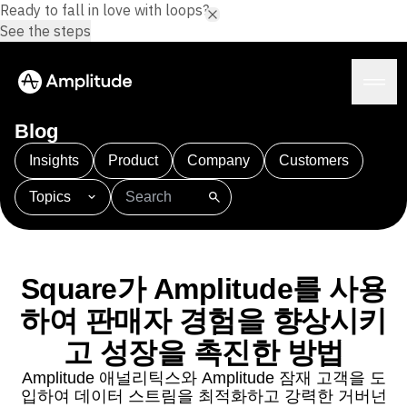
Ready to fall in love with loops?
See the steps
Blog
Insights
Product
Company
Customers
Topics
플랫폼
101
AI
APJ
Acquisition
Adobe Analytics
AI
Agents
Amplify
Amplitude AI
Amplitude Academy
Amplitude AI
솔루션
Amplitude Activation
Amplitude Agent Analytics
Square가 Amplitude를 사용
AI 에이전트
Amplitude Analytics
Amplitude Audiences
AI Feedback
하여 판매자 경험을 향상시키
Amplitude Community
Amplitude MCP
에이전트 분석
리소스
Amplitude Feature Experimentation
고 성장을 촉진한 방법
인사이트
Amplitude Full Platform
업종
Amplitude 애널리틱스와 Amplitude 잠재 고객을 도
프로덕트 분석
Amplitude Guides and Surveys
금융 서비스
학습
입하여 데이터 스트림을 최적화하고 강력한 거버넌
마케팅 분석