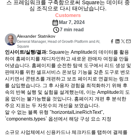
B2B
Amplitude Heatmaps
Amplitude Made Easy
블로그
스 프레임워크를 구축함으로써 Square는 데이터 중
요금제
사용자 행동 리플레이
미디어
리소스 라이브러리
Amplitude Session Replay
심 조직으로 다시 태어났습니다.
히트맵
의료
비교하기
Amplitude Web Experimentation
Customers
영역 설정 인사이트
전자 상거래
용어집
실행
Mar 7, 2024
Amplitude on Amplitude
Analytics
B2B SaaS
Sign
사용 사례
허브 탐색
가이드 및 설문조사
Login
7 min read
Behavioral Analytics
Benchmarks
Churn Analysis
확보
Up
연결
기능 실험
Alexander Statnikov
Cohort Analysis
Collaboration
Consolidation
리텐션
커뮤니티
웹 실험
General Manager, Head of Growth Platform and AI,
수익 창출
Conversion
Customer Experience
이벤트
기능 관리
Square
팀
고객
Customer Lifetime Value
Customer Support
DEI
인사이트/실행/결과:
Square는 Amplitude의 데이터를 활용
활성화
프로덕트
파트너
하여 홈페이지를 재디자인하고 새로운 판매자 여정을 만들
Data
Data Governance
Data Management
데이터
데이터
지원 및 서비스
데이터 거버넌스
어냈습니다. 홈페이지를 순전한 탐색 도구에서 리드 생성 및
Data Tables
Digital Experience Maturity
엔지니어링
고객 지원 센터
통합
판매자를 위한 셀프서비스 온보딩 기능을 갖춘 도구로 변모
Digital Native
Digital Transformer
EMEA
마케팅
개발자 허브
보안 및 개인정보 보호
시키면서 콘텐츠를 개편하고 보조 페이지로 연결되는 링크
Ecommerce
Employee Resource Group
경영진
아카데미 및 교육
를 삽입했습니다. 그 후 사용자 경험을 최적화하기 위해 후
규모
Engagement
Engineering
Event Tracking
고객 성공
속의 반복 실행 및 실험을 설계했는데, 이는 Amplitude의 도
스타트업
프로덕트 업데이트
Experimentation
Feature Adoption
움 없이는 불가능했을 것입니다. 홈페이지 개편 후 분석한
엔터프라이즈
도구
Financial Services
Funnel Analysis
Getting Started
주요 지표는 두 자릿수의 개선을 보였습니다.
벤치마크
Google Analytics
Growth
Healthcare
알 수 없는 블록 유형 "horizontalLineRichText",
프롬프트 라이브러리
How I Amplitude
Implementation
Integration
Kimi
`components.types` 옵션에서 해당 구성 요소 지정
템플릿
LATAM
LLM
Life at Amplitude
MCP
추적 가이드
Machine Learning
Marketing Analytics
소규모 사업체에서 신용카드나 체크카드를 탭하여 결제를
성숙도 모델