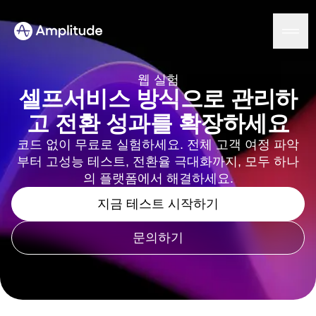
Ready to fall in love with loops?
See the steps
웹 실험
셀프서비스 방식으로 관리하
고 전환 성과를 확장하세요
플랫폼
코드 없이 무료로 실험하세요. 전체 고객 여정 파악
부터 고성능 테스트, 전환율 극대화까지, 모두 하나
AI
Amplitude AI
의 플랫폼에서 해결하세요.
솔루션
AI 에이전트
지금 테스트 시작하기
AI Feedback
Amplitude MCP
에이전트 분석
리소스
문의하기
인사이트
업종
프로덕트 분석
금융 서비스
학습
마케팅 분석