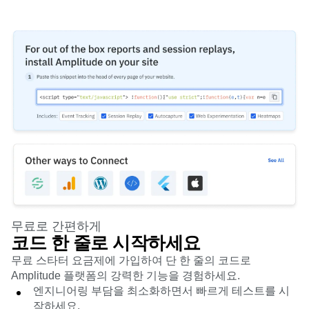
B2B
블로그
요금제
사용자 행동 리플레이
미디어
리소스 라이브러리
히트맵
의료
비교하기
영역 설정 인사이트
전자 상거래
용어집
실행
Sign
사용 사례
허브 탐색
가이드 및 설문조사
Login
확보
Up
연결
기능 실험
리텐션
커뮤니티
웹 실험
수익 창출
이벤트
기능 관리
팀
고객
활성화
프로덕트
파트너
데이터
데이터
지원 및 서비스
데이터 거버넌스
엔지니어링
고객 지원 센터
통합
마케팅
개발자 허브
보안 및 개인정보 보호
경영진
아카데미 및 교육
규모
고객 성공
스타트업
프로덕트 업데이트
엔터프라이즈
도구
벤치마크
프롬프트 라이브러리
무료로 간편하게
코드 한 줄로 시작하세요
템플릿
추적 가이드
무료 스타터 요금제에 가입하여 단 한 줄의 코드로
성숙도 모델
Amplitude 플랫폼의 강력한 기능을 경험하세요.