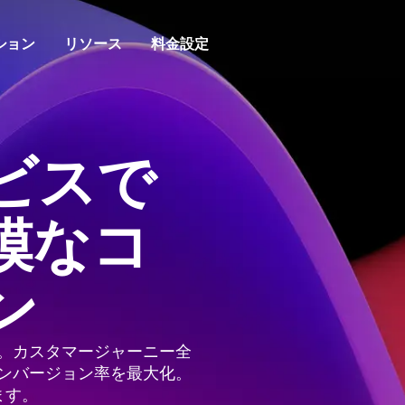
ション
リソース
料金設定
ト分析
ティ
ービス
新規顧客獲得
ガイド&サーベイ
ヘルプセンター
製品
ジャーニーの全容を把握
ト分析でユーザーと交流
利用体験をパーソナライ
初日からユーザー獲得
ユーザーガイドを提供し、フィー
ポリシー、カスタマーポータル、
成長が
ビスで
回収
フォームなど、すべてのサポート
一か所に
ィング分析
リテンション
データ
機能検証
ドで必要な指標を取得
ベントやバーチャルイベントに登録
引けを取らない優れた顧客理解
信頼で
開発者ハブ
用を最大化
力
パーソナライズされた製品体験に
模なコ
を革新
Amplitudeを統合し測定する
ンリプレイ
エンジ
ア
収益化
ベントに基づいてセッションを可視
udeがお客様に選ばれる理由
ローン
ウェブ実験
Amplitude Academyとト
の大きいコンテンツを特
顧客行動からビジネスチャンス
報を回
をつかむ
データを活用したA/Bテストでコ
Amplitudeのプロになる
ン
ー
ンを向上
ップ
マーケ
テムを通じてビジネス価値を加速
ケア
カスタマーサクセス
、スクロール、エンゲージメントを
生涯顧
機能管理
ルヘルスケア体験を簡素
専門家のガイダンスとサポートが
。カスタマージャーニー全
優れた構築スピードやターゲット
成功に導く