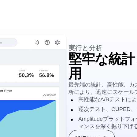
実行と分析
堅牢な統計
用
最先端の統計、高性能、カ
析により、迅速にスケール
高性能なA/Bテストに
逐次テスト、CUPED
Amplitudeプラッ