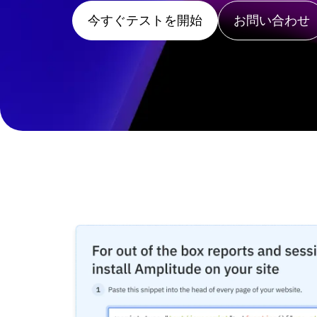
金融サービス
エージェント分析
製品とWeb分析に関する詳細なガイド
学習
マーケティング分析
ゾーニン
体を把握し、高性能なテストを実施し、コ
エージェントの実際の効果を測定
B2B
顧客価値を提供し、ビジネス成果
ブログ
料金設定
セッションリプレイ
Eコマ
ウェブペ
メディア
を推進
すべてを1つのプラットフォームで実現し
リソースライブラリ
ヒートマップ
を重ねて
販売形
ヘルスケア
比較
Amplitudeのソリューション
→
ゾーニングインサイト
今すぐテストを開始
お問い合わせ
Eコマース
用語集
アクション
ユースケース
学習ハブ
ガイド&サーベイ
Login
Sign Up
新規顧客獲得
つながる
機能検証
リテンション
コミュニティ
ウェブ実験
収益化
イベント
機能管理
チーム
顧客
アクティベーション
製品
パートナー
データ
データ
サポートとサービス
データガバナンス
エンジニアリング
ヘルプセンター
インテグレーション
マーケティング
開発者ハブ
セキュリティとプライバシー
エグゼクティブ
Amplitude Academyとトレーニング
ビジネス規模
カスタマーサクセス
スタートアップ
製品のアップデート
エンタープライズ
ツール
ベンチマーク
プロンプトライブラリ
テンプレート
トラッキングガイド