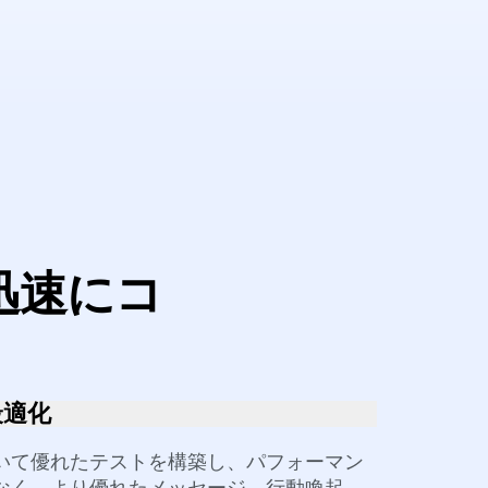
る
迅速にコ
最適化