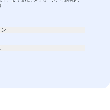
いて優れたテストを構築し、パフォーマン
なく、より優れたメッセージ、行動喚起、
す。
ョン
際の行動に基づいてユーザーの絞り込みを
メントに動的な体験を提供し、影響を継続
化
します。
ージのパフォーマンスを追跡し、改善方法
ルタイムのインサイトに基づき、顧客が今
ンバージョンの新しい方法をテストしま