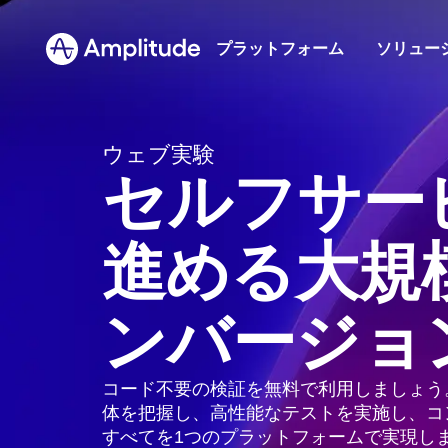
Ready to fall in love with loops?
See the steps
プラットフォーム
ソリュー
Amplitude AI
ブログ
プロダク
コミュニ
金融サ
ウェブ実験
常に機能し続ける分析
業界の専門家によるソートリーダーシップ
ユーザー
プロダク
銀行の
セルフサー
ズ
プラットフォーム
AIエージェント
リソースライブラリ
マーケテ
イベント
B2B
これまでになく迅速に感知・決定・行動
ビジネス成長を導く専門知識
1行のコー
ライブイ
製品採
AI
進める大規
AIフィードバック
比較
セッショ
顧客
Amplitude AI
ソリューション
メディ
顧客が求めるデータを抽出
競合他社との比較をチェック
製品のイ
Amplit
AIエージェント
化
影響力
AIフィードバック
定
ンバージョ
Amplitude MCP
用語集
パートナ
Amplitude MCP
ヒートマ
お気に入りのAIツールで快適に得られるイン
分析、製品、技術用語について
エコシス
エージェント分析
リソース
ヘルス
ビジネス成果を生み出
サイト
クリック
インサイト
可視化
デジタ
業界
学習ハブ
プロダクト分析
すソリューション
コード不要の検証を無料で利用しましょう
化