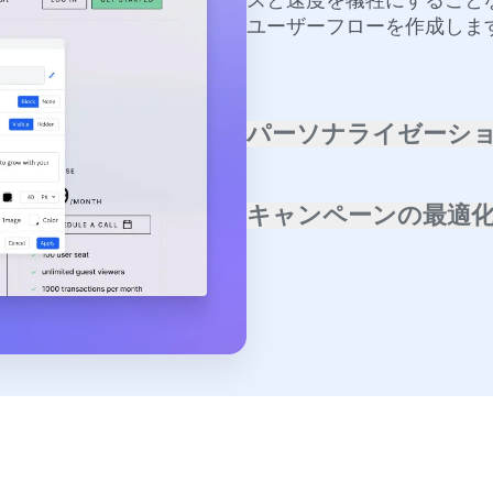
リアルタイムデータに基づ
スと速度を犠牲にすること
ユーザーフローを作成しま
パーソナライゼーシ
静的なリストではなく、実
行います。価値の高いセグ
キャンペーンの最適
的に測定してROIを最大化
チャネルとランディングペ
を正確に把握します。リア
必要とするものに応え、コ
す。