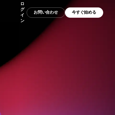
ロ
グ
お問い合わせ
今すぐ始める
イ
ン
データガバナンス
ベンチマーク
スタートアップ
ドバックを
リクエスト
さらに加速
信頼できる包括的なデータ
貴社製品の比較方法を把握
スタートアップ向けの無料分析
リソースが
ツール
インテグレーション
プロンプトライブラリ
エンタープライズ
きるデータを提供
Amplitudeを数多くのパートナーに接続
エージェントが開始するためのプロンプト
よって開発
ビジネス拡大に役立つ高度な分
析
ニアリング
セキュリティとプライバシー
テンプレート
チを加速、より多くの情
データを安全に保ってコンプライアンスを徹
カスタムダッシュボードテンプレートで分析
レーニング
収
底
を開始
ンバージョ
ティング
トラッキングガイド
客化を施策
Amplitudeでのイベントと指標の追跡方法を
ビジネスを
学ぶ
設定、ロー