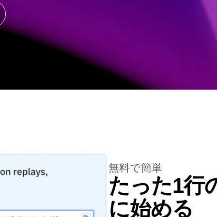
エグゼ
ンチと同時に検証
グインサイト
ンバージョン率を最大化。
確かな
ース
製品のアップデート
ージにパフォーマンスと収益の指標
る
ます。
アクティベーション
表示
態に合わせて最適化
Amplitudeの最新情報を見る
チーム全体でデータを統合
無料で簡単
たった1行