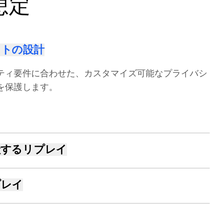
想定
ストの設計
ティ要件に合わせた、カスタマイズ可能なプライバシ
を保護します。
献するリプレイ
フォーマンスへの影響を最小限に抑え、ユーザーエク
なく効率的なランタイムを保証します。
プレイ
犠牲にすることなく、シームレスで高品質なリプレイ
ャします。