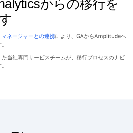
l Analyticsからの移行を
す
タグ マネージャーとの連携
により、GAからAmplitudeへ
す。
えた当社専門サービスチームが、移行プロセスのナビ
す。