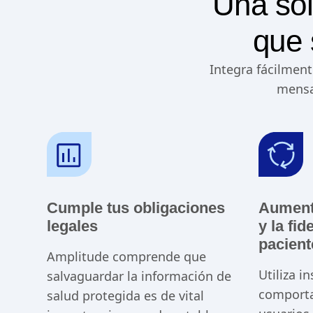
Una sol
que 
Integra fácilment
mensa
Cumple tus obligaciones
Aumenta
legales
y la fid
pacient
Amplitude comprende que
Utiliza i
salvaguardar la información de
comporta
salud protegida es de vital