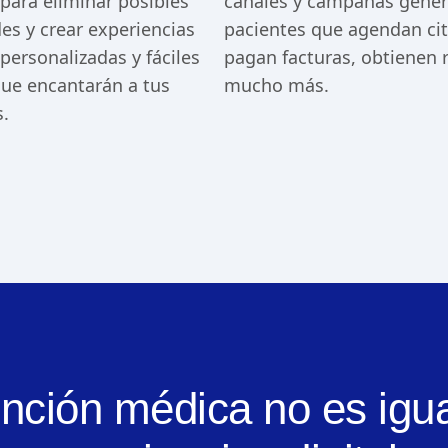
para eliminar posibles
canales y campañas gene
des y crear experiencias
pacientes que agendan cit
 personalizadas y fáciles
pagan facturas, obtienen 
que encantarán a tus
mucho más.
.
ención médica no es igua