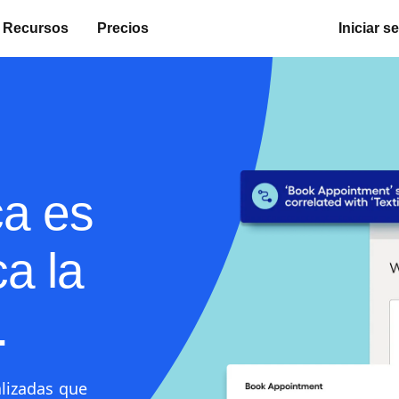
Recursos
Precios
Iniciar s
ca es
ca la
.
alizadas que