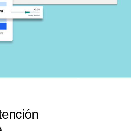
tención
e