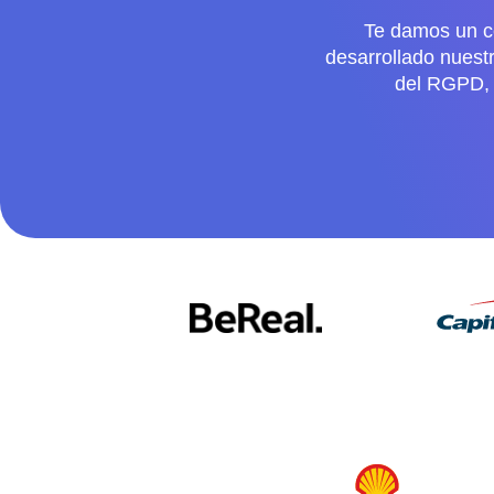
Te damos un co
desarrollado nuestr
del RGPD, 