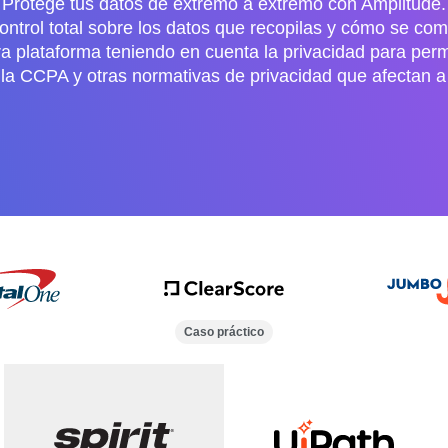
Protege tus datos de extremo a extremo con Amplitude.
ntrol total sobre los datos que recopilas y cómo se c
a plataforma teniendo en cuenta la privacidad para perm
la CCPA y otras normativas de privacidad que afectan a 
Caso práctico