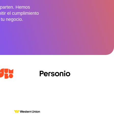
omparten. Hemos
itir el cumplimiento
tu negocio.