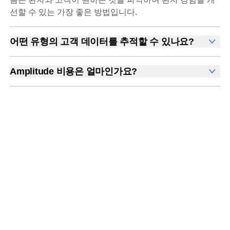
선할 수 있는 가장 좋은 방법입니다.
어떤 유형의 고객 데이터를 추적할 수 있나요?
당사는 의료 분야에서 보호된 건강 정보의 보안이 가장 중
요하다는 것을 인식하고 있습니다. Amplitude는 HIPAA 규
Amplitude 비용은 얼마인가요?
정 준수를 유지하는 데 도움이 되는 비즈니스 협약을 체결
Amplitude는 월별 추적 사용자 수(MTU)를 기준으로 사용
할 수 있습니다. Amplitude를 사용하면 전체 고객 여정에
량 기반 요금 모델을 제공합니다.
세 가지 요금제
중에서 선
서 실시간 데이터를 추적하고 측정할 수 있습니다.
택하세요. MTU가 1백만 명 이상인 경우, 계정 팀에서 월별
Amplitude 플랫폼은 마케팅 플랫폼, 데이터 웨어하우스,
로 전송하려는 이벤트 수에 따라 확장되는 이벤트 기반 요
고객 데이터 플랫폼, 디지털 채널, IoT 장치, 어트리뷰션 공
금제를 제공해 드립니다.
급업체 등의 고객 데이터를 수집하여 고객을 전방위로 파
악할 수 있도록 지원합니다.