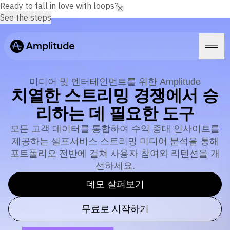
Ready to fall in love with loops?
See the steps
미디어 및 엔터테인먼트를 위한 Amplitude
치열한 스트리밍 경쟁에서 승
리하는 데 필요한 도구
플랫폼
모든 고객 데이터를 통합하여 수익 증대 인사이트를
제공하는 셀프서비스 스트리밍 미디어 분석을 통해
AI
Amplitude AI
포트폴리오 전반에 걸쳐 사용자 참여와 리텐션을 개
솔루션
AI 에이전트
선하세요.
AI Feedback
Amplitude MCP
데모 살펴보기
에이전트 분석
리소스
인사이트
무료로 시작하기
업종
프로덕트 분석
금융 서비스
학습
마케팅 분석