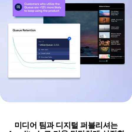
B2B
블로그
요금제
사용자 행동 리플레이
미디어
리소스 라이브러리
히트맵
의료
비교하기
영역 설정 인사이트
전자 상거래
용어집
실행
Sign
사용 사례
허브 탐색
가이드 및 설문조사
Login
확보
Up
연결
기능 실험
리텐션
커뮤니티
웹 실험
수익 창출
이벤트
기능 관리
팀
고객
활성화
프로덕트
파트너
데이터
데이터
지원 및 서비스
데이터 거버넌스
엔지니어링
고객 지원 센터
통합
마케팅
개발자 허브
보안 및 개인정보 보호
경영진
아카데미 및 교육
규모
고객 성공
스타트업
프로덕트 업데이트
엔터프라이즈
도구
벤치마크
프롬프트 라이브러리
템플릿
추적 가이드
미디어 팀과 디지털 퍼블리셔는
성숙도 모델