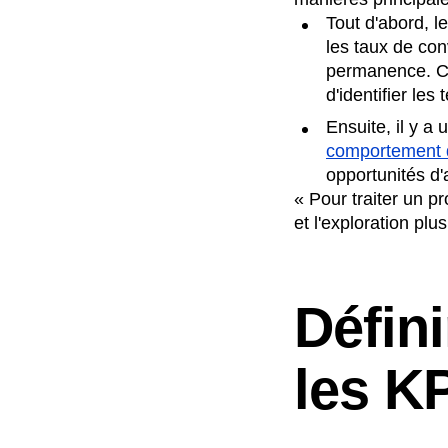
Tout d'abord, l
les taux de con
permanence. Ce
d'identifier le
Ensuite, il y a
comportement d
opportunités d'
« Pour traiter un p
et l'exploration pl
Défini
les K