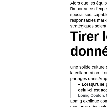
Alors que les équip
l'importance d'exp
spécialisés, capabl
responsables market
stratégiques soient
Tirer 
donn
Une solide culture 
la collaboration. Lo
partagés dans Ampl
« Lorsqu’une p
celui-ci est ac
Lomig Coulon, C
Lomig explique com
manières principale