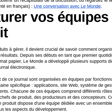
 obtenir un récapitulatif de la discussion, ou regardez le
té en français) :
Une conversation avec Le Monde
.
turer vos équipes
it
uits à gérer, il devient crucial de savoir comment organi
résultats. Depuis ses débuts en tant que premier quotid
rmat papier, Le Monde a développé plusieurs supports di
urnal électronique.
 de ce journal sont organisées en équipes par fonctionn
aine spécifique : applications, site Web, système de ges
nts. Chacune de ces équipes comprend différents rôle
hefs de produit, des producteurs et des concepteurs. Ce
e produit dispose d'une équipe dédiée avec un ensemb
tous les aspects du développement.