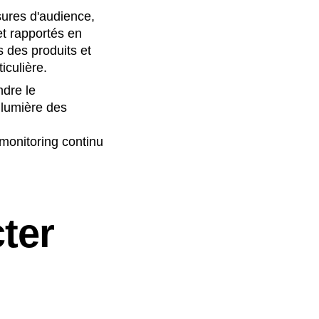
sures d'audience,
et rapportés en
 des produits et
iculière.
ndre le
n lumière des
 monitoring continu
cter