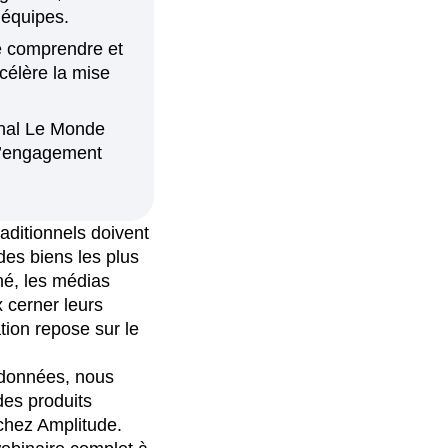
s équipes.
e comprendre et
ccélère la mise
rnal Le Monde
 l’engagement
aditionnels doivent
 des biens les plus
ché, les médias
x cerner leurs
tion repose sur le
 données, nous
es produits
chez Amplitude.