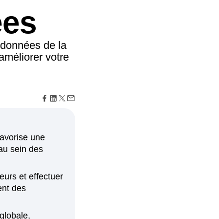
des décisions éclairées,
ées
rentes
itude
 l'avenir
En savoir plus sur notre modèle de maturité
de l'expérience digitale
 données de la
améliorer votre
favorise une
 au sein des
eurs et effectuer
ent des
 globale,