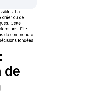
ssibles. La
e créer ou de
gues. Cette
lorations. Elle
ens de comprendre
 décisions fondées
:
n de
n