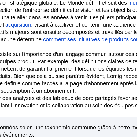
sion stratégique globale, Le Monde définit et suit des
ind
ection de l'entreprise définit cette vision et les objectifs
ouhaite aller dans les années à venir. Les piliers princip
 l'
acquisition
, visant à captiver et contenir une audience 
ifs majeurs sont ensuite décomposés et travaillés par le
Chacune détermine
comment ses initiatives de produits co
nsiste sur l'importance d'un langage commun autour des
 équipes produit. Par exemple, des définitions claires d
ettent de garantir l'alignement lorsque les équipes les
uits. Bien que cela puisse paraître évident, Lomig rappe
re définie comme l'accès à la page d'abonnement après la
a souscription à un abonnement.
r des analyses et des tableaux de bord partagés favorise
ant l’innovation et la collaboration au sein des équipes 
onnées selon une taxonomie commune grâce à notre mo
es événements.