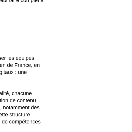
 webinaire complet à
ser les équipes
ien de France, en
gitaux : une
alité, chacune
tion de contenu
s, notamment des
tte structure
le de compétences