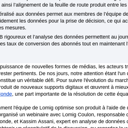
 ainsi l’alignement de la feuille de route produit entre le
n
Revenue
Startup
Tech Stack
éralisé aux données permet aux membres de l’équipe d
ehouse-native Amplitude
apidement les données pour la prise de décision, ce qui a
es mesures.
/B rigoureux et l’analyse des données permettent au jou
 les taux de conversion des abonnés tout en maintenant
puissance de nouvelles formes de médias, les acteurs tr
ester pertinents. De nos jours, notre attention étant l'un
nstitue un véritable défi. Pour suivre l'évolution du mar
ntroduit de nouveaux supports digitaux et œuvrent à mieu
Monde
, une part importante de la résolution de cette équa
ment l'équipe de Lomig optimise son produit à l'aide de
rganisé un webinaire avec Lomig Coulon, responsable d
Monde, et Kassim Assani, expert en analyse de données 