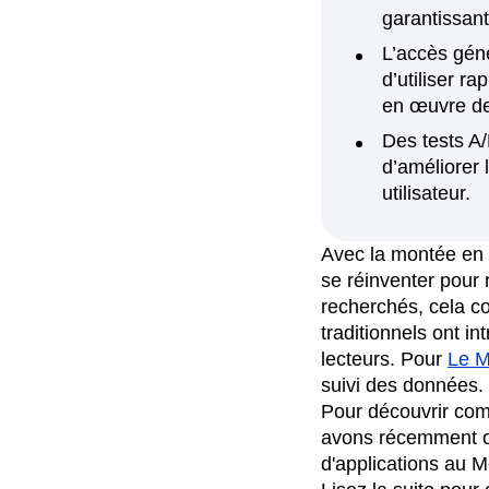
garantissant
Recap
Retentio
L’accès gén
The Ampys
War
d’utiliser r
en œuvre d
Des tests A
d’améliorer
utilisateur.
Avec la montée en 
se réinventer pour r
recherchés, cela co
traditionnels ont i
lecteurs. Pour
Le 
suivi des données.
Pour découvrir com
avons récemment o
d'applications au 