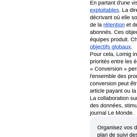
En partant d'une vi
exploitables
. La dir
décrivant où elle s
de la
rétention
et de
abonnés. Ces object
équipes produit. 
objectifs globaux
.
Pour cela, Lomig i
priorités entre les
« Conversion » perm
l'ensemble des prod
conversion peut êt
article payant ou l
La collaboration su
des données, stimul
journal Le Monde.
Organisez vos d
plan de suivi d