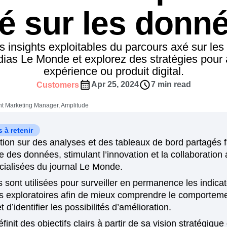
ez les transactions
Prenez 
é sur les donn
es indicateurs de performance et
Regroupez les données des diffé
Découvrez les nouveautés d'Ampl
façonnez
tomer Experience
Customer Lifetime Value
 d'affaires à vos pages Web
équipes
t
DEI
Data
Data Governance
t
Data Tables
Digital Experience Maturity
 insights exploitables du parcours axé sur les
gital Transformer
EMEA
Ecommerce
ias Le Monde et explorez des stratégies pour 
rce Group
Engagement
expérience ou produit digital.
Engineering
Experimentation
Feature Adoption
Apr 25, 2024
7 min read
Customers
s
Funnel Analysis
Getting Started
t Marketing Manager, Amplitude
Growth
Healthcare
How I Amplitude
Integration
Kimi
LATAM
LLM
 à retenir
MCP
Machine Learning
tion sur des analyses et des tableaux de bord partagés 
re des données, stimulant l’innovation et la collaboration
cs
Media and Entertainment
Metrics
cialisées du journal Le Monde.
ies
Monetization
Next Gen Builders
sont utilisées pour surveiller en permanence les indicat
Open-Weight AI Models
Partnerships
s exploratoires afin de mieux comprendre le comportem
Pioneer Awards
Privacy
Product 50
et d’identifier les possibilités d’amélioration.
Product Design
Product Management
init des objectifs clairs à partir de sa vision stratégique
s
Product Strategy
Product-Led Growth