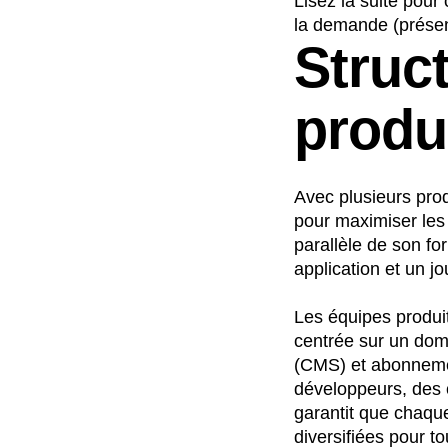
Lisez la suite pour
la demande (présen
Struc
produ
Avec plusieurs prod
pour maximiser les 
parallèle de son fo
application et un jo
Les équipes produit
centrée sur un dom
(CMS) et abonneme
développeurs, des c
garantit que chaqu
diversifiées pour 