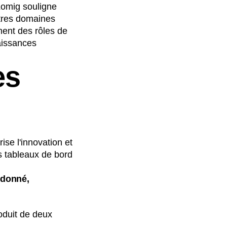
Lomig souligne
utres domaines
ment des rôles de
naissances
es
se l'innovation et
es tableaux de bord
 donné,
oduit de deux