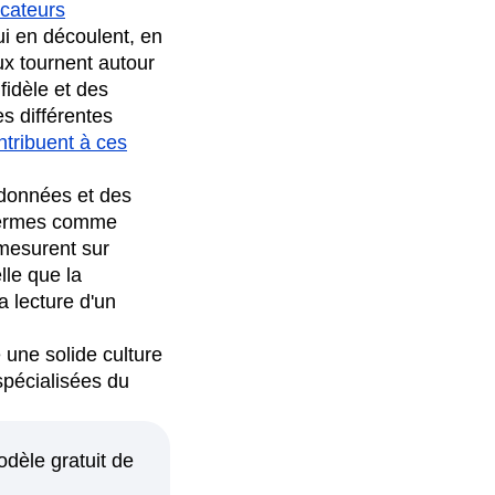
icateurs
 qui en découlent, en
aux tournent autour
fidèle et des
s différentes
ntribuent à ces
 données et des
e termes comme
 mesurent sur
lle que la
 lecture d'un
 une solide culture
spécialisées du
dèle gratuit de