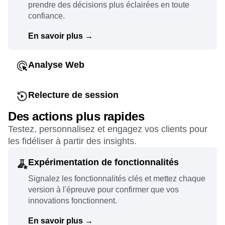
prendre des décisions plus éclairées en toute
confiance.
En savoir plus
→
Analyse Web
Identifiez directement ce qui fait la différence et
personnalisez le contenu dynamique tout au long
Relecture de session
du parcours client.
Identifiez les actions de vos utilisateurs et
Des actions plus rapides
décryptez ces comportements en examinant les
En savoir plus
→
Testez, personnalisez et engagez vos clients pour
indicateurs.
les fidéliser à partir des insights.
En savoir plus
→
Expérimentation de fonctionnalités
Signalez les fonctionnalités clés et mettez chaque
version à l'épreuve pour confirmer que vos
innovations fonctionnent.
En savoir plus
→