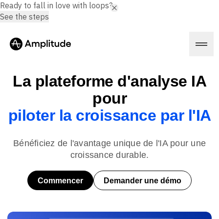
Ready to fall in love with loops?
See the steps
La plateforme d'analyse IA
pour
Plateforme
piloter la croissance par l'IA
IA
Bénéficiez de l'avantage unique de l'IA pour une
Amplitude AI
Solutions
AI Agents
croissance durable.
AI Feedback
Amplitude MCP
Commencer
Demander une démo
Agent Analytics
Ressources
Insights
Secteur
Analyse de produit
Services financiers
Formation
Analyse marketing