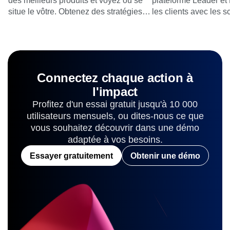
des meilleurs produits et voyez où se
plateforme Leader et 
situe le vôtre. Obtenez des stratégies
les clients avec les s
de croissance et de rétention
élevés possibles parm
éprouvées pour réussir.
Connectez chaque action à
l'impact
Profitez d'un essai gratuit jusqu'à 10 000
utilisateurs mensuels, ou dites-nous ce que
vous souhaitez découvrir dans une démo
adaptée à vos besoins.
Essayer gratuitement
Obtenir une démo