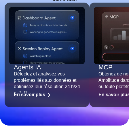
Agents IA
MCP
Détectez et analysez vos
Obtenez de no
problèmes liés aux données et
Amplitude dan
optimisez leur résolution 24 h/24
ou toute platef
et 7 j/7.
En savoir plus
En savoir plu