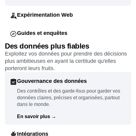
Expérimentation Web
Déployez des tests A/B et des expériences
personnalisées aussi faciles à mettre en place
Guides et enquêtes
qu'efficaces.
Personnalisez les messages dans l'application
Des données plus fiables
pour révéler aux utilisateurs ce qu'ils ratent et
En savoir plus
→
Exploitez vos données pour prendre des décisions
obtenir leurs feedbacks rapidement.
plus ambitieuses en ayant la certitude qu'elles
porteront leurs fruits.
En savoir plus
→
Gouvernance des données
Des contrôles et des garde-fous pour garder vos
données claires, précises et organisées, partout
dans le monde.
En savoir plus
→
Intégrations