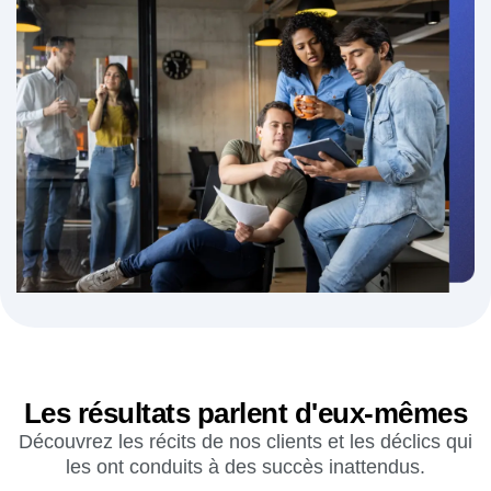
accédant à des insights fiables sur
l'engagement utilisateur.
En savoir plus
→
« J'avais défendu en interne cette nouvelle approche du
produit… aussi, nous avons vite compris qu'un seul outil
fonctionnait à cet effet : Amplitude. »
Damien Delautier
Directeur des produits, Groupe Canal+
Les résultats parlent d'eux-mêmes
Découvrez les récits de nos clients et les déclics qui
les ont conduits à des succès inattendus.