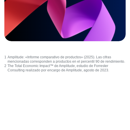
1
Amplitude: «
Informe comparativo de productos
» (2025). Las cifras
mencionadas corresponden a productos en el percentil 90 de rendimiento.
2
The Total Economic Impact™ de Amplitude
, estudio de Forrester
Consulting realizado por encargo de Amplitude, agosto de 2023.