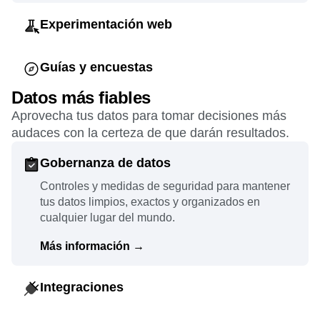
Experimentación web
Implementa pruebas A/B y experiencias
personalizadas tan fáciles de configurar como
Guías y encuestas
eficaces.
Personaliza la comunicación en la aplicación para
Datos más fiables
mostrar a los usuarios qué se están perdiendo y
Más información
→
Aprovecha tus datos para tomar decisiones más
recibir sus comentarios rápidamente.
audaces con la certeza de que darán resultados.
Más información
→
Gobernanza de datos
Controles y medidas de seguridad para mantener
tus datos limpios, exactos y organizados en
cualquier lugar del mundo.
Más información
→
Integraciones
Conecta toda tu pila tecnológica para aprovechar