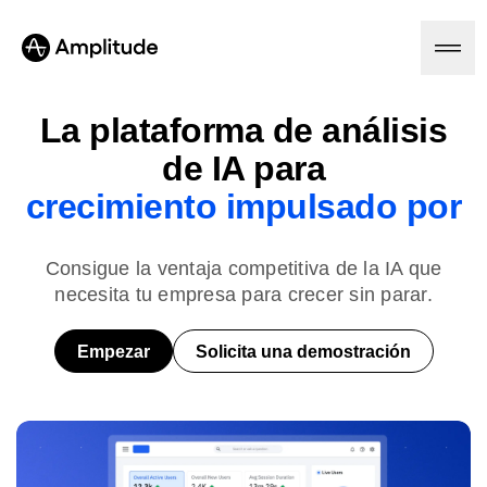
La plataforma de análisis
de IA para
Plataforma
crecimiento impulsado por
IA
IA
Consigue la ventaja competitiva de la IA que
Amplitude AI
Soluciones
Agentes de IA
necesita tu empresa para crecer sin parar.
AI Feedback
Amplitude MCP
Empezar
Solicita una demostración
Análisis de agentes
Recursos
Información
Sector
Análisis de productos
Servicios financieros
Aprende
Análisis de marketing
B2B
Blog
Precios
Session Replay
Medios
Biblioteca de recursos
Mapas de calor
Sanidad
Compara