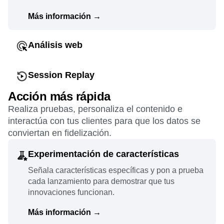
Más información
→
Análisis web
Descubre de primera mano qué funciona mejor y
personaliza el contenido dinámico a lo largo de
Session Replay
todo el recorrido del cliente.
Observa lo que los usuarios están haciendo
Acción más rápida
realmente y estudia el comportamiento que hay
Más información
→
Realiza pruebas, personaliza el contenido e
detrás de las métricas.
interactúa con tus clientes para que los datos se
conviertan en fidelización.
Más información
→
Experimentación de características
Señala características específicas y pon a prueba
cada lanzamiento para demostrar que tus
innovaciones funcionan.
Más información
→