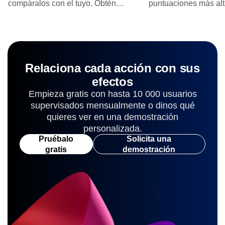
compáralos con el tuyo. Obtén
puntuaciones más alt
estrategias probadas de crecimiento y
21 criterios.
retención para alcanzar el éxito.
Relaciona cada acción con sus
efectos
Empieza gratis con hasta 10 000 usuarios
supervisados mensualmente o dinos qué
quieres ver en una demostración
personalizada.
Pruébalo
Solicita una
gratis
demostración