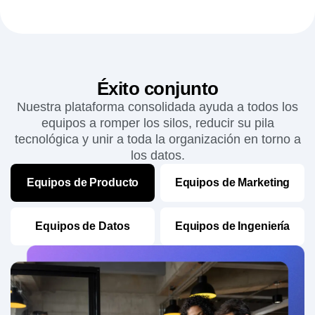
al máximo los datos de comportamiento allí donde
los necesites.
Más información
→
Éxito conjunto
Nuestra plataforma consolidada ayuda a todos los
equipos a romper los silos, reducir su pila
tecnológica y unir a toda la organización en torno a
los datos.
Equipos de Producto
Equipos de Marketing
Equipos de Datos
Equipos de Ingeniería
Obtén datos fiables sobre la participación
de los usuarios para crear mejores
productos.