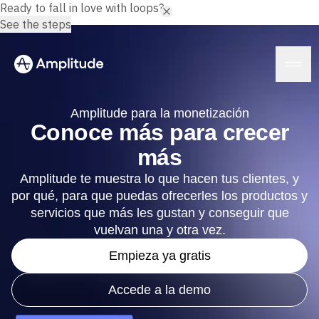
Ready to fall in love with loops?
See the steps
Amplitude para la monetización
Conoce más para crecer
más
Plataforma
Amplitude te muestra lo que hacen tus clientes, y
por qué, para que puedas ofrecerles los productos y
IA
Amplitude AI
servicios que más les gustan y conseguir que
Soluciones
Agentes de IA
vuelvan una y otra vez.
AI Feedback
Amplitude MCP
Empieza ya gratis
Análisis de agentes
Recursos
Información
Accede a la demo
Sector
Análisis de productos
Servicios financieros
Aprende
Análisis de marketing