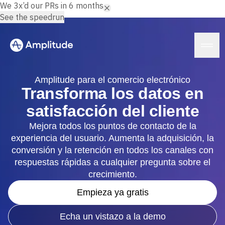
We 3x’d our PRs in 6 months.
See the speedrun
Amplitude para el comercio electrónico
Transforma los datos en
satisfacción del cliente
Plataforma
Mejora todos los puntos de contacto de la
experiencia del usuario. Aumenta la adquisición, la
IA
Amplitude AI
conversión y la retención en todos los canales con
Soluciones
Agentes de IA
respuestas rápidas a cualquier pregunta sobre el
AI Feedback
crecimiento.
Amplitude MCP
Análisis de agentes
Recursos
Empieza ya gratis
Información
Sector
Análisis de productos
Servicios financieros
Echa un vistazo a la demo
Aprende
Análisis de marketing