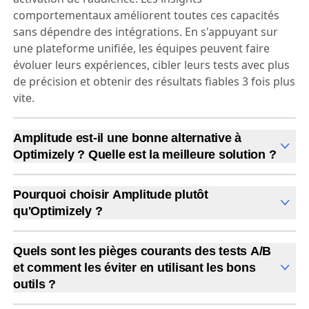
comportementaux améliorent toutes ces capacités
sans dépendre des intégrations. En s'appuyant sur
une plateforme unifiée, les équipes peuvent faire
évoluer leurs expériences, cibler leurs tests avec plus
de précision et obtenir des résultats fiables 3 fois plus
vite.
Amplitude est-il une bonne alternative à
Optimizely ? Quelle est la meilleure solution ?
Amplitude est une alternative solide à Optimizely,
notamment pour les stratégies d'expérimentation
Pourquoi choisir Amplitude plutôt
centrées sur le produit. Alors qu'Optimizely est
qu'Optimizely ?
centré sur le marketing
(CMS, éditeur en WYSIWYG),
Les équipes préfèrent Amplitude à Optimizely pour
Amplitude réunit l'
analyse, les expérimentations de
ses résultats fiables, rendus possibles par des
Quels sont les pièges courants des tests A/B
fonctionnalités et web
sur une plateforme unique,
métriques unifiées et une résolution d'identité
et comment les éviter en utilisant les bons
offrant des résultats fiables, sans dérive de données
intégrée, garantissant la cohérence et la fiabilité des
outils ?
et avec moins de contraintes d'intégration.
expérimentations. La plateforme intègre également
Arrêter un test prématurément, ignorer la