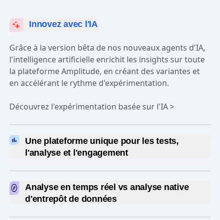
Innovez avec l'IA
Grâce à la version bêta de nos nouveaux agents d'IA,
l'intelligence artificielle enrichit les insights sur toute
la plateforme Amplitude, en créant des variantes et
en accélérant le rythme d'expérimentation.
Découvrez l'expérimentation basée sur l'IA >
Une plateforme unique pour les tests,
l'analyse et l'engagement
Amplitude réunit l'
expérimentation web
et
l'
expérimentation de fonctionnalités
dans une
Analyse en temps réel vs analyse native
intégration native unique. Réalisez des expériences
d'entrepôt de données
ciblées et allez plus loin dans l'analyse, sans combiner
Avec Amplitude, les équipes peuvent diffuser
les sources de données.