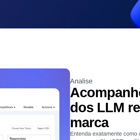
a métricas de desempenho e
Veja as novidades da Amplitude
Decisõe
as suas páginas da web
 para transações
Una dados entre equipas
futuro
Analise
Acompanhe
dos LLM re
marca
Entenda exatamente como os