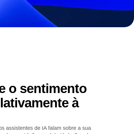
s poderosas, moldar o
Saiba mais sobre o nosso modelo de
maturidade da experiência digital
 o sentimento
lativamente à
 assistentes de IA falam sobre a sua