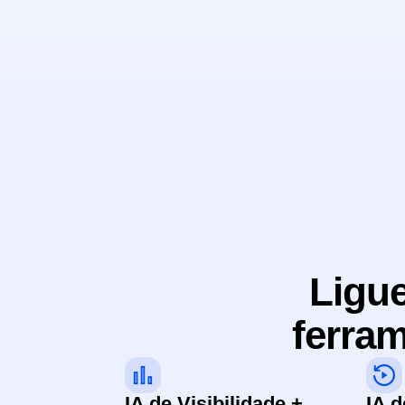
Ligue
ferram
IA de Visibilidade +
IA d