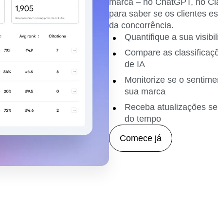
marca – no ChatGPT, no Cla
para saber se os clientes e
da concorrência.
Quantifique a sua visib
Compare as classificaçõ
de IA
Monitorize se o sentime
sua marca
Receba atualizações se
do tempo
Comece já