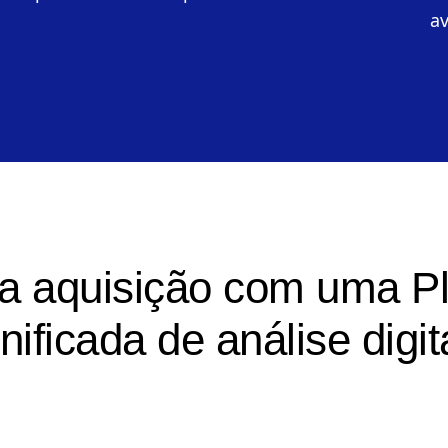
suas funcionalidades para melhorar
d
rapidamente o seu produto.
em
a
a aquisição com uma P
nificada de análise digit