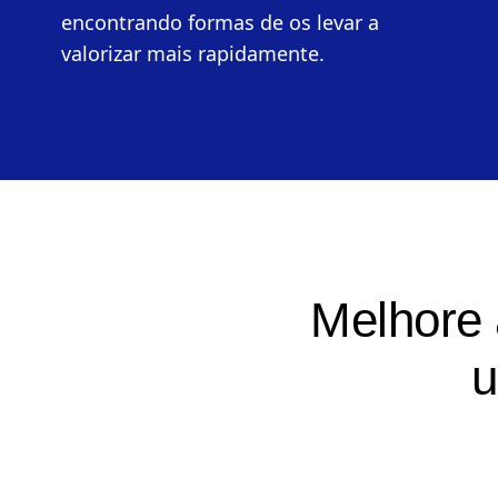
produto, ficando ao corrente do que
os utilizadores estão a fazer e
encontrando formas de os levar a
valorizar mais rapidamente.
Melhore 
u