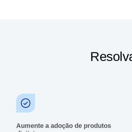
para a
W
Resolva