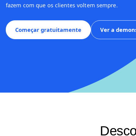
Crie experiências digitais hiperpersonalizadas, fá
fazem com que os clientes voltem sempre.
Começar gratuitamente
Ver a demon