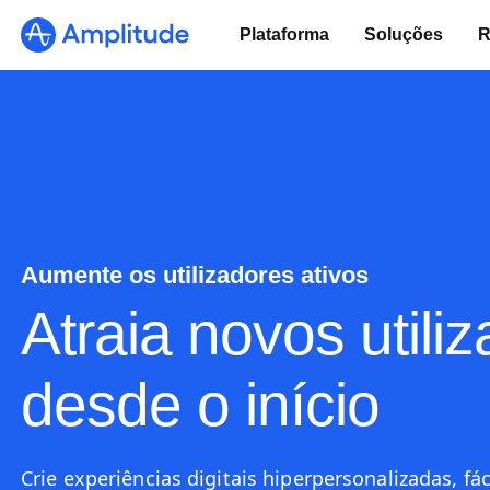
Ready to fall in love with loops?
Plataforma
Soluções
R
See the steps
Aumente os utilizadores ativos
Atraia novos utili
desde o início