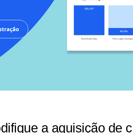
ceis de adotar e que
stração