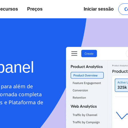
C
ecursos
Preços
Iniciar sessão
panel
 para além de
jornada completa
s e Plataforma de