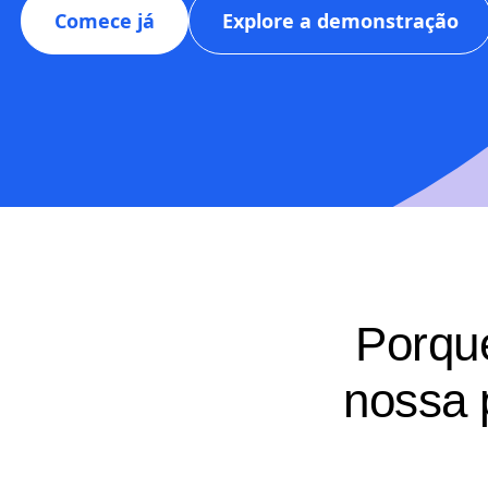
Comece já
Explore a demonstração
Porqu
nossa 