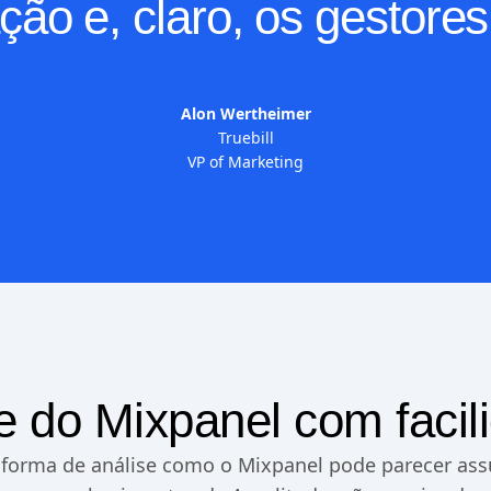
ão e, claro, os gestores
Alon Wertheimer
Truebill
VP of Marketing
e do Mixpanel com facil
aforma de análise como o Mixpanel pode parecer ass