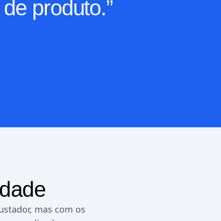
 de produto.”
idade
ustador, mas com os