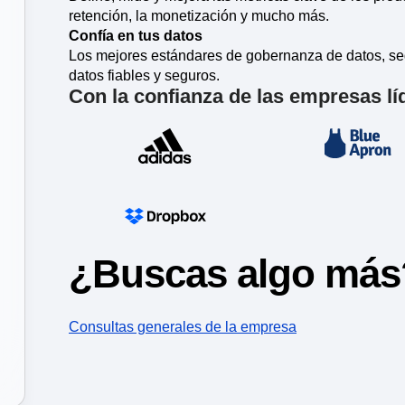
Une los datos en todos los equip
Descubre las novedades de Ampl
Potenci
retención, la monetización y mucho más.
métricas de rendimiento e
a las transacciones
moldea 
n tus páginas web
Confía en tus datos
Los mejores estándares de gobernanza de datos, se
datos fiables y seguros.
Con la confianza de las empresas l
¿Buscas algo más
Consultas generales de la empresa