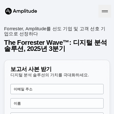
Forrester, Amplitude를 선도 기업 및 고객 선호 기
업으로 선정하다
The Forrester Wave™: 디지털 분석
플랫폼
솔루션, 2025년 3분기
AI
Amplitude AI
솔루션
보고서 사본 받기
AI 에이전트
AI Feedback
디지털 분석 솔루션의 가치를 극대화하세요.
Amplitude MCP
에이전트 분석
리소스
인사이트
업종
프로덕트 분석
금융 서비스
학습
마케팅 분석
B2B
블로그
요금제
사용자 행동 리플레이
미디어
리소스 라이브러리
히트맵
의료
비교하기