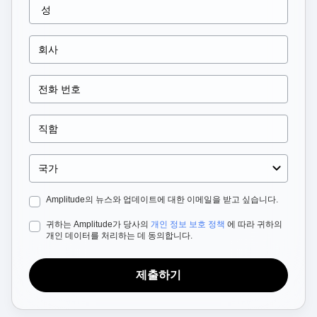
영역 설정 인사이트
전자 상거래
용어집
실행
Sign
사용 사례
허브 탐색
가이드 및 설문조사
Login
확보
Up
연결
기능 실험
리텐션
커뮤니티
웹 실험
수익 창출
이벤트
기능 관리
팀
고객
활성화
프로덕트
파트너
데이터
데이터
지원 및 서비스
데이터 거버넌스
엔지니어링
고객 지원 센터
통합
마케팅
개발자 허브
보안 및 개인정보 보호
경영진
아카데미 및 교육
규모
고객 성공
스타트업
프로덕트 업데이트
엔터프라이즈
Amplitude의 뉴스와 업데이트에 대한 이메일을 받고 싶습니다.
도구
벤치마크
귀하는 Amplitude가 당사의
개인 정보 보호 정책
에 따라 귀하의
프롬프트 라이브러리
개인 데이터를 처리하는 데 동의합니다.
템플릿
추적 가이드
제출하기
성숙도 모델