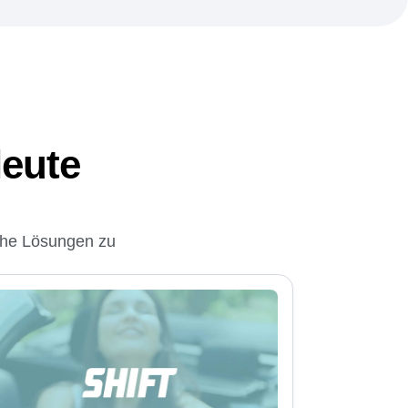
 Akzeptanz mit automatisierten Insights.
ierungen
auf der Grundlage von Echtzeit-
leute
che Lösungen zu