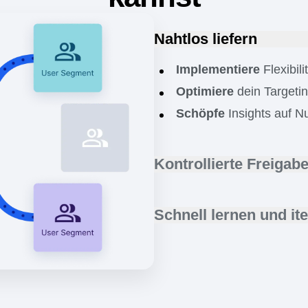
cklungszyklen beschle
kannst
Nahtlos liefern
Implementiere
Flexibil
Optimiere
dein Targetin
Schöpfe
Insights auf N
Kontrollierte Freigab
Stelle sicher, dass alle
Hinweise haben.
Schnell lernen und ite
Verwalte
schrittweise R
Erstelle
bessere Funkti
Zeige Probleme und
Ro
Daten.