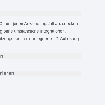
unigen
ität, um jeden Anwendungsfall abzudecken.
g ohne umständliche Integrationen.
utzungsebene mit integrierter ID-Auflösung.
en
 Nutzer:innen den
richtigen Zugriff
auf alle
rieren
ollouts mit wenigen Klicks.
onen auf der Grundlage umsetzbarer
llbacks
in Echtzeit an.