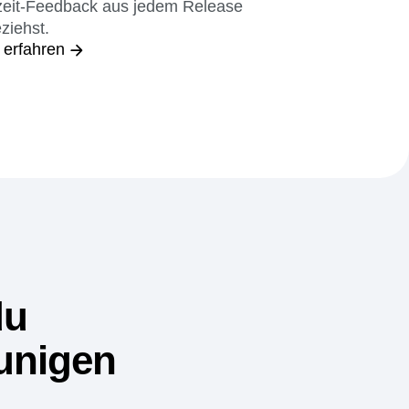
e deine Bereitstellung und deren
ung in Zusammenhang, indem du
zeit-Feedback aus jedem Release
ziehst.
 erfahren
du