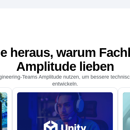
Erfasse
die Nutzung und
Nimm schnellere
Optim
Feedback vor.
e heraus, warum Fach
Amplitude lieben
ngineering-Teams Amplitude nutzen, um bessere technis
entwickeln.