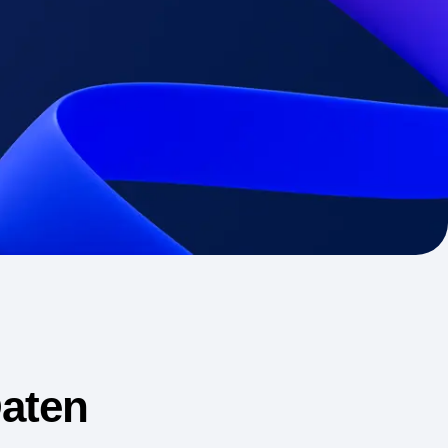
während
ngsebene
Reifegradmodell
itude gibt.
Entscheidungen voran
Erfahre mehr über unser Reifegradmodell
alte die Zukunft.
für digitale Erlebnisse.
s hinweg.