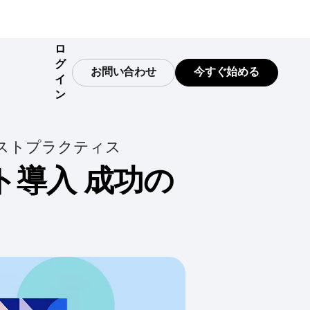
ロ
グ
お問い合わせ
今すぐ始める
イ
ン
データガバナンス
ベンチマーク
スタートアップ
ストプラクティス
ドバックを
リクエスト
さらに加速
信頼できる包括的なデータ
貴社製品の比較方法を把握
スタートアップ向けの無料分析
リソースが
ツール
ト導入 成功の
インテグレーション
プロンプトライブラリ
エンタープライズ
きるデータを提供
Amplitudeを数多くのパートナーに接続
エージェントが開始するためのプロンプト
よって開発
ビジネス拡大に役立つ高度な分
析
ニアリング
セキュリティとプライバシー
テンプレート
チを加速、より多くの情
データを安全に保ってコンプライアンスを徹
カスタムダッシュボードテンプレートで分析
レーニング
収
底
を開始
ンバージョ
ティング
トラッキングガイド
客化を施策
Amplitudeでのイベントと指標の追跡方法を
ビジネスを
学ぶ
設定、ロー