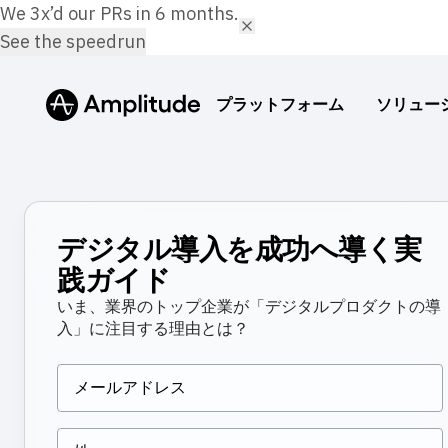
We 3x’d our PRs in 6 months.
See the speedrun
プラットフォーム
ソリュー
Amplitude AI
ブログ
プロダク
コミュニ
金融サ
常に機能し続ける分析
業界の専門家によるソートリーダーシップ
ユーザー
プロダク
銀行の
ズ
プラットフォーム
デジタル導入を成功へ導く実
AIエージェント
リソースライブラリ
マーケテ
イベント
B2B
践ガイド
これまでになく迅速に感知・決定・行動
ビジネス成長を導く専門知識
1行のコー
ライブイ
製品採
AI
いま、業界のトップ企業が「デジタルプロダクトの導
AIフィードバック
比較
セッショ
顧客
Amplitude AI
ソリューション
入」に注目する理由とは？
メディ
顧客が求めるデータを抽出
競合他社との比較をチェック
製品のイ
Amplit
AIエージェント
化
影響力
AIフィードバック
定
Amplitude MCP
用語集
パートナ
Amplitude MCP
ヒートマ
お気に入りのAIツールで快適に得られるイン
分析、製品、技術用語について
エコシス
エージェント分析
リソース
ヘルス
ビジネス成果を生み出
サイト
クリック
インサイト
可視化
デジタ
業界
学習ハブ
プロダクト分析
すソリューション
化