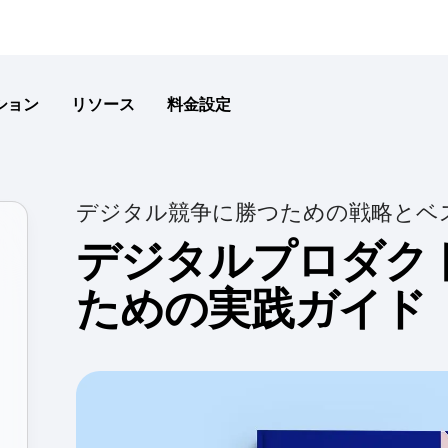
ション
リソース
料金設定
ト分析
ティ
ービス
新規顧客獲得
ガイド&サーベイ
ヘルプセンター
製品
デジタル競争に勝つための戦略とベ
ジャーニーの全容を把握
ト分析でユーザーと交流
利用体験をパーソナライ
初日からユーザー獲得
ユーザーガイドを提供し、フィー
ポリシー、カスタマーポータル、
成長が
回収
フォームなど、すべてのサポート
デジタルプロダク
一か所に
ィング分析
リテンション
データ
機能検証
ドで必要な指標を取得
ベントやバーチャルイベントに登録
引けを取らない優れた顧客理解
信頼で
開発者ハブ
用を最大化
力
パーソナライズされた製品体験に
ための実践ガイド
を革新
Amplitudeを統合し測定する
ンリプレイ
エンジ
ア
収益化
ベントに基づいてセッションを可視
udeがお客様に選ばれる理由
ローン
ウェブ実験
Amplitude Academyとト
の大きいコンテンツを特
顧客行動からビジネスチャンス
報を回
をつかむ
データを活用したA/Bテストでコ
Amplitudeのプロになる
ー
ンを向上
ップ
マーケ
テムを通じてビジネス価値を加速
ケア
カスタマーサクセス
、スクロール、エンゲージメントを
生涯顧
機能管理
ルヘルスケア体験を簡素
専門家のガイダンスとサポートが
優れた構築スピードやターゲット
成功に導く