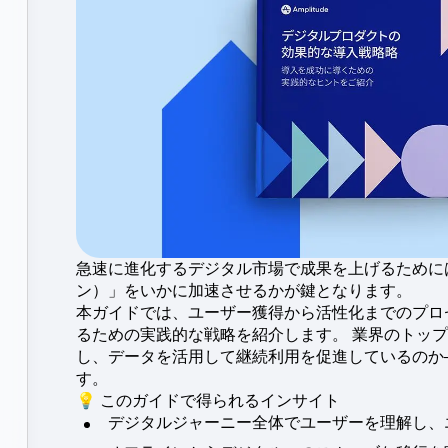
エグゼ
ンチと同時に検証
グインサイト
確かな
ース
製品のアップデート
ージにパフォーマンスと収益の指標
る
アクティベーション
表示
態に合わせて最適化
Amplitudeの最新情報を見る
チーム全体でデータを統合
急速に進化するデジタル市場で成果を上げるために
ン）」をいかに加速させるかが鍵となります。
本ガイドでは、ユーザー獲得から活性化までのプロ
るための実践的な戦略を紹介します。 業界のトッ
し、データを活用して継続利用を促進しているのか
す。
💡 このガイドで得られるインサイト
デジタルジャーニー全体でユーザーを理解し、