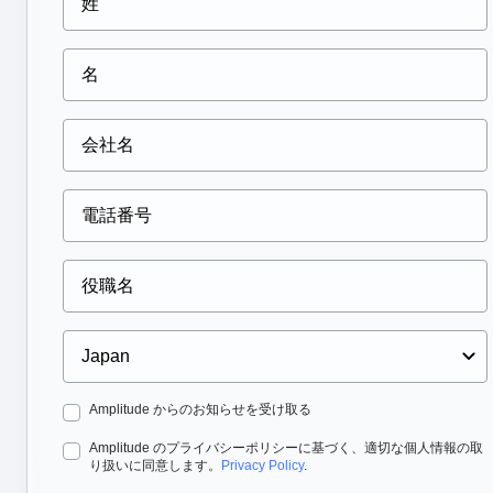
金融サービス
エージェント分析
製品とWeb分析に関する詳細なガイド
学習
マーケティング分析
ゾーニン
エージェントの実際の効果を測定
B2B
顧客価値を提供し、ビジネス成果
ブログ
料金設定
セッションリプレイ
Eコマ
ウェブペ
メディア
を推進
リソースライブラリ
ヒートマップ
を重ねて
販売形
ヘルスケア
比較
Amplitudeのソリューション
→
ゾーニングインサイト
Eコマース
用語集
アクション
ユースケース
学習ハブ
ガイド&サーベイ
Login
Sign Up
新規顧客獲得
つながる
機能検証
リテンション
コミュニティ
ウェブ実験
収益化
イベント
機能管理
チーム
顧客
アクティベーション
製品
パートナー
データ
データ
サポートとサービス
データガバナンス
エンジニアリング
ヘルプセンター
インテグレーション
マーケティング
開発者ハブ
セキュリティとプライバシー
エグゼクティブ
Amplitude Academyとトレーニング
ビジネス規模
カスタマーサクセス
スタートアップ
製品のアップデート
エンタープライズ
ツール
ベンチマーク
Amplitude からのお知らせを受け取る
プロンプトライブラリ
Amplitude のプライバシーポリシーに基づく、適切な個人情報の取
テンプレート
り扱いに同意します。
Privacy Policy
.
トラッキングガイド