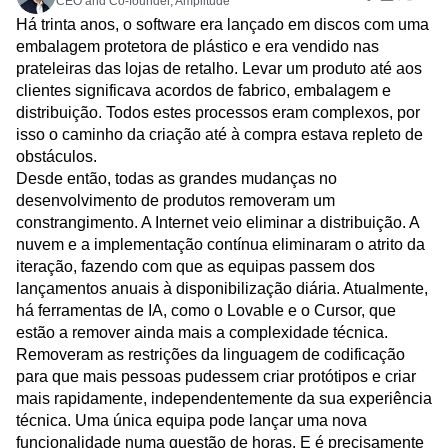
B2B
Amplitude Heatmaps
Amplitude Made Easy
Blogue
14 min read
Preços
Replay de sessões
Media
Biblioteca de recursos
Amplitude Session Replay
Spenser Skates
Mapas de calor
Saúde
Comparar
CEO and Co-founder, Amplitude
Amplitude Web Experimentation
Insights de zoneamento
Comércio eletrónico
Glossário
Há trinta anos, o software era lançado em discos com uma
Ação
Amplitude on Amplitude
Analytics
B2B SaaS
Caso prático
Explorar Hub
Guias e inquéritos
embalagem protetora de plástico e era vendido nas
Login
Sign Up
Behavioral Analytics
Benchmarks
Churn Analysis
Aquisição
Conecte
Experimentação de funcionalidades
prateleiras das lojas de retalho. Levar um produto até aos
Cohort Analysis
Collaboration
Consolidation
Retenção
Comunidade
Experimentação web
clientes significava acordos de fabrico, embalagem e
Monetização
Conversion
Customer Experience
Eventos
Gestão de funcionalidades
distribuição. Todos estes processos eram complexos, por
Equipa
Clientes
Customer Lifetime Value
Customer Support
DEI
Ativação
isso o caminho da criação até à compra estava repleto de
Produto
Parceiros
Data
Data Governance
Data Management
Dados
obstáculos.
Dados
Apoio e serviços
Governação de dados
Data Tables
Digital Experience Maturity
Desde então, todas as grandes mudanças no
Engenharia
Centro de apoio ao cliente
Integrações
Digital Native
Digital Transformer
EMEA
desenvolvimento de produtos removeram um
Marketing
Hub de programador
Segurança e privacidade
Ecommerce
Employee Resource Group
constrangimento. A Internet veio eliminar a distribuição. A
Executivo
Academia e formação
Tamanho
nuvem e a implementação contínua eliminaram o atrito da
Engagement
Engineering
Event Tracking
Sucesso do cliente
Startups
iteração, fazendo com que as equipas passem dos
Atualizações de produtos
Experimentation
Feature Adoption
Empresarial
Ferramentas
lançamentos anuais à disponibilização diária. Atualmente,
Financial Services
Funnel Analysis
Getting Started
Benchmarks
há ferramentas de IA, como o Lovable e o Cursor, que
Google Analytics
Growth
Healthcare
Biblioteca de prompts
estão a remover ainda mais a complexidade técnica.
How I Amplitude
Implementation
Integration
Kimi
Modelos
Removeram as restrições da linguagem de codificação
LATAM
LLM
Life at Amplitude
MCP
Guias de acompanhamento
para que mais pessoas pudessem criar protótipos e criar
Machine Learning
Marketing Analytics
Modelo de maturidade
mais rapidamente, independentemente da sua experiência