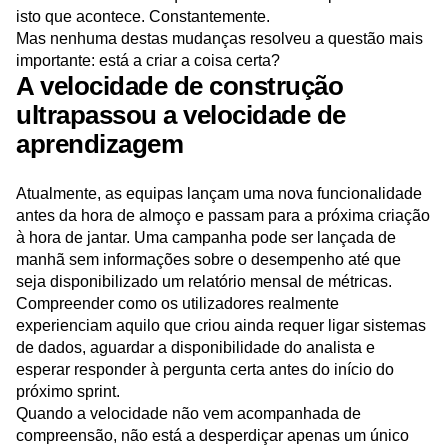
Media and Entertainment
Metrics
técnica. Uma única equipa pode lançar uma nova
Modern Data Series
Monetization
funcionalidade numa questão de horas. E é precisamente
Next Gen Builders
North Star Metric
isto que acontece. Constantemente.
Open-Weight AI Models
Partnerships
Mas nenhuma destas mudanças resolveu a questão mais
importante: está a criar a coisa certa?
Personalization
Pioneer Awards
Privacy
A velocidade de construção
Product 50
Product Analytics
Product Design
ultrapassou a velocidade de
Product Management
Product Releases
Product Strategy
Product-Led Growth
Recap
aprendizagem
Retention
Revenue
Startup
Tech Stack
The Ampys
Warehouse-native Amplitude
Atualmente, as equipas lançam uma nova funcionalidade
antes da hora de almoço e passam para a próxima criação
à hora de jantar. Uma campanha pode ser lançada de
manhã sem informações sobre o desempenho até que
seja disponibilizado um relatório mensal de métricas.
Compreender como os utilizadores realmente
experienciam aquilo que criou ainda requer ligar sistemas
de dados, aguardar a disponibilidade do analista e
esperar responder à pergunta certa antes do início do
próximo sprint.