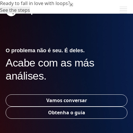
Ready to fall in love with loops?
See the steps
O problema não é seu. É deles.
Acabe com as más
análises.
Vamos conversar
Obtenha o guia