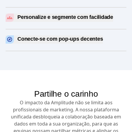
Observe o comportamento real dos utilizadores,
Teste a experimentação >
descubra pontos de atrito e corrija-os antes que
Personalize e segmente com facilidade
afundem o seu funil.
Sincronize os seus segmentos de alta intenção com
Visualizar o Replay de sessão >
plataformas de anúncios, CRM e muito mais para
Conecte-se com pop-ups decentes
alimentar campanhas de marketing personalizadas e
de alto ROI.
Interaja melhor com os utilizadores e recolha
feedback instantaneamente com a comunicação no
Conecte-se com a ativação >
produto que tem como alvo dados comportamentais
profundos.
Clique aqui para ver guias e inquéritos >
Partilhe o carinho
O impacto da Amplitude não se limita aos
profissionais de marketing. A nossa plataforma
unificada desbloqueia a colaboração baseada em
dados em toda a sua organização, para que as
equipas possam partilhar métricas e alinhar os