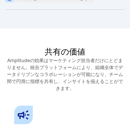
やCRMなどと同期し、パーソナライズされた高ROIのマ
効果的なポップアップでつながる
ーケティングキャンペーンを推進しましょう。
詳細な行動データに基づき、製品内コミュニケーション
アクティベーションと連携 >
でユーザーを的確にエンゲージし、即時にフィードバッ
クを収集。
ガイド&サーベイは、こちらをクリック >
共有の価値
Amplitudeの効果はマーケティング担当者だけにとどま
りません。統合プラットフォームにより、組織全体でデ
ータドリブンなコラボレーションが可能になり、チーム
間で円滑に指標を共有し、インサイトを揃えることがで
きます。