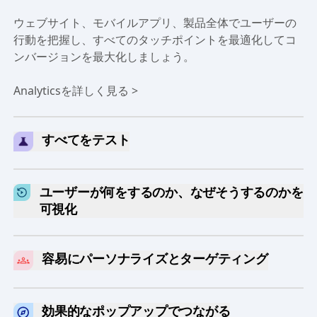
リアルタイムでフルジャーニーの顧客データ
を取得
ウェブサイト、モバイルアプリ、製品全体でユーザーの
行動を把握し、すべてのタッチポイントを最適化してコ
ンバージョンを最大化しましょう。
Analyticsを詳しく見る >
すべてをテスト
キャンペーンメッセージ、ランディングページ、新機能
をデータに基づいて検証。もう勘に頼る必要はありませ
ユーザーが何をするのか、なぜそうするのかを
ん。
可視化
実際のユーザー行動を振り返り、離脱ポイントを特定
Experimentationを試す >
し、ファネルを壊す前に修正。
容易にパーソナライズとターゲティング
セッションリプレイを見る >
高い購買意欲を持つセグメントを広告プラットフォーム