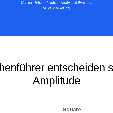
Alon Wertheimer
Marion Felder, Product Analyst at Evaneos
VP of Marketing
henführer entscheiden si
Amplitude