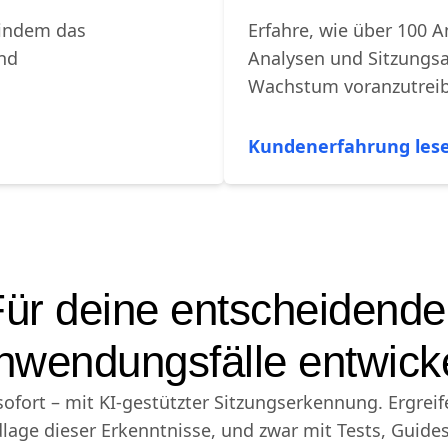
Square
 indem das
Erfahre, wie über 100 A
nd
Analysen und Sitzungsa
Wachstum voranzutrei
Kundenerfahrung les
ür deine entscheidend
nwendungsfälle entwicke