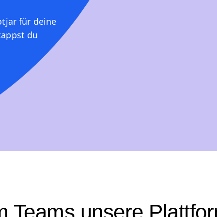
jar für deine
tappst du