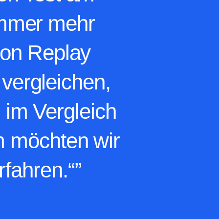
en Test am
immer mehr
ion Replay
vergleichen,
n im Vergleich
m möchten wir
fahren.“”