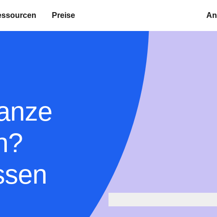
essourcen
Preise
An
ganze
n?
ssen