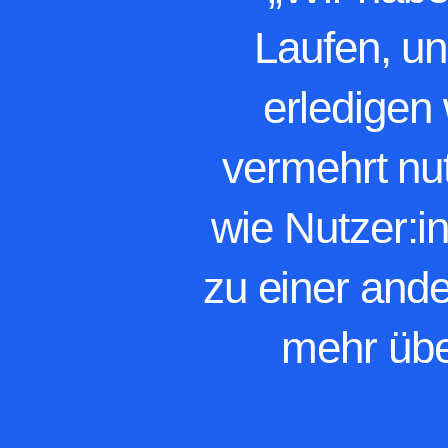
“„Wir hab
Laufen, u
erledigen
vermehrt nu
wie Nutzer:in
zu einer and
mehr übe