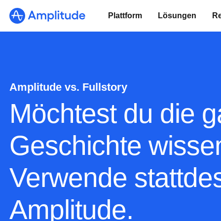
Ready to fall in love with loops?
Plattform
Lösungen
R
See the steps
Amplitude vs. Fullstory
Möchtest du die 
Geschichte wisse
Verwende stattde