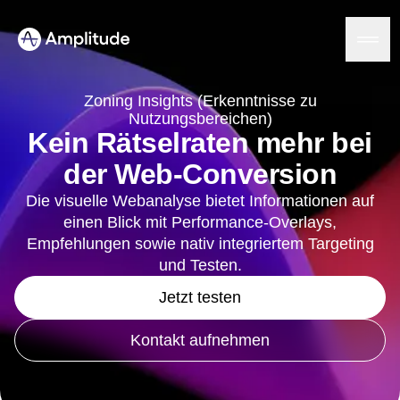
Ready to fall in love with loops?
See the steps
Zoning Insights (Erkenntnisse zu
Nutzungsbereichen)
Kein Rätselraten mehr bei
Plattform
der Web-Conversion
Die visuelle Webanalyse bietet Informationen auf
KI
Amplitude AI
einen Blick mit Performance-Overlays,
Lösungen
AI-Assistenten
Empfehlungen sowie nativ integriertem Targeting
AI Feedback
und Testen.
Amplitude MCP
Agent Analytics
Jetzt testen
Ressourcen
Erkenntnisse
Branche
Product Analytics
Kontakt aufnehmen
Finanzdienstleistungen
Lernen
Marketing Analytics