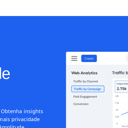
ecursos
Preços
Entrar
le
 Obtenha insights
mais privacidade
 Amplitude.