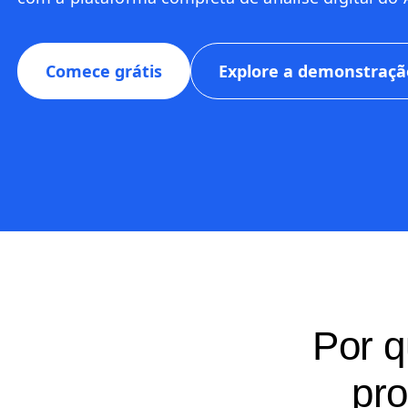
Comece grátis
Explore a demonstraçã
Por q
pro