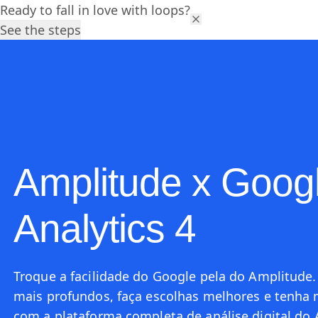
Ready to fall in love with loops?
Plataforma
Soluções
R
See the steps
Amplitude x Goog
Analytics 4
Troque a facilidade do Google pela do Amplitude.
mais profundos, faça escolhas melhores e tenha 
com a plataforma completa de análise digital do