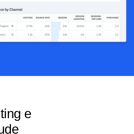
ting e
tude