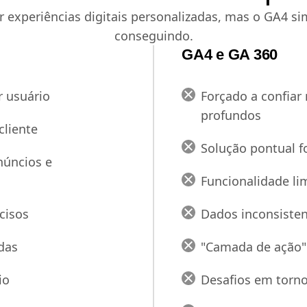
r experiências digitais personalizadas, mas o GA4 
conseguindo.
GA4 e GA 360
r usuário
Forçado a confiar
profundos
cliente
Solução pontual 
núncios e
Funcionalidade li
cisos
Dados inconsisten
das
"Camada de ação" 
io
Desafios em torn