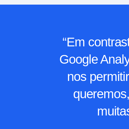
“Em contrast
Google Analyt
nos permiti
queremos, 
muita