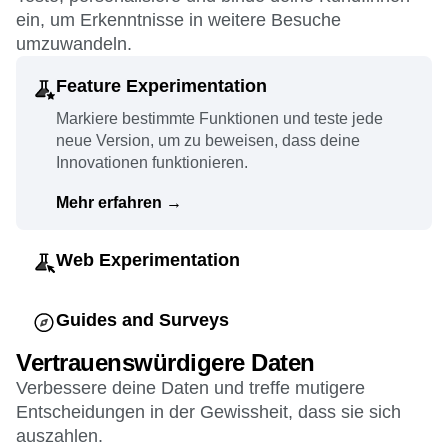
ein, um Erkenntnisse in weitere Besuche
Mehr erfahren
→
umzuwandeln.
Feature Experimentation
Markiere bestimmte Funktionen und teste jede
neue Version, um zu beweisen, dass deine
Innovationen funktionieren.
Mehr erfahren
→
Web Experimentation
Stelle A/B-Tests und personalisierte Erlebnisse
bereit, die so einfach einzurichten wie
Guides and Surveys
leistungsstark sind.
Passe die In-App-Kommunikation an, um den
Vertrauenswürdigere Daten
Nutzer:innen zu zeigen, was sie verpassen, und
Mehr erfahren
→
Verbessere deine Daten und treffe mutigere
erhalte schnell ihr Feedback.
Entscheidungen in der Gewissheit, dass sie sich
auszahlen.
Mehr erfahren
→