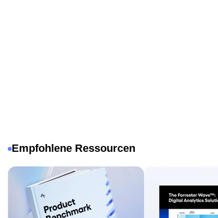
Wie wir mit
Verhaltensanalysen
Wie wir die Ak
die Konversionsrate
durch ein bes
um 27 % gesteigert
Onboarding 
haben
gesteigert ha
Empfohlene Ressourcen