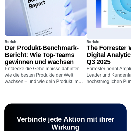
Bericht
Bericht
Der Produkt-Benchmark-
The Forrester 
Bericht: Wie Top-Teams
Digital Analyti
gewinnen und wachsen
Q3 2025
Entdecke die Geheimnisse dahinter,
Forrester nennt Ampl
wie die besten Produkte der Welt
Leader und Kundenfav
wachsen – und wie dein Produkt im
höchstmöglichen Pun
Vergleich dazu abschneidet. Erhalte
21 Kriterien.
bewährte Wachstums- und
Bindungsstrategien für den
Durchbruch.
Verbinde jede Aktion mit ihrer
Wirkung