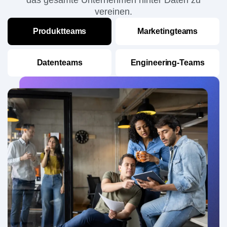
vereinen.
Produktteams
Marketingteams
Datenteams
Engineering-Teams
Erhalte verlässliche Erkenntnisse über
das User Engagement, um bessere
Produkte zu entwickeln.
Mehr erfahren
→
„Ich habe die Philosophie intern für eine neue Art der
Produktentwicklung verkauft. Wir haben schnell erkannt,
dass es nur ein Tool gibt, das dafür geeignet ist, und das ist
Amplitude.“
Damien Delautier