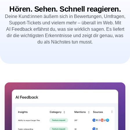
B2B
Blog
Preise
Session Replay
Medien
Ressourcenbibliothek
Heatmaps
Gesundheitswesen
Vergleichen
Zoning Insights (Erkenntnisse zu Nutzungsbereichen)
E-Commerce
Glossar
Hören. Sehen. Schnell reagieren.
Aktion
Anwendungsfall
Wissens-Hub
Guides and Surveys
Login
Sign Up
Deine Kund:innen äußern sich in Bewertungen, Umfragen,
Akquise
Verbinden
Feature Experimentation
Support-Tickets und vielem mehr – überall im Web. Mit
Kundenbindung
Community
Web Experimentation
Monetarisierung
AI Feedback erfährst du, was sie wirklich sagen. Es liefert
Veranstaltungen
Feature Management
Team
dir die wichtigsten Erkenntnisse und zeigt dir genau, was
Kund:innen
Activation
Produkt
Partner
du als Nächstes tun musst.
Daten
Daten
Support & Services
Daten-Governance
Engineering
Hilfe-Center für Kund:innen
Integrations
Marketing
Entwickler-Hub
Sicherheit und Privatsphäre
Führungsebene
Academy & Training
Größe
Kundenerfolg
Start-ups
Produkt-Updates
Enterprise
Tools
Benchmarks
Prompt-Bibliothek
Vorlagen
Tracking-Leitfäden
Reifegradmodell