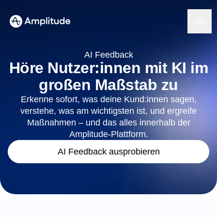
Ready to fall in love with loops?
See the steps
AI Feedback
Höre Nutzer:innen mit KI im
großen Maßstab zu
Plattform
Erkenne sofort, was deine Kund:innen sagen,
verstehe, was am wichtigsten ist, und ergreife
KI
Amplitude AI
Maßnahmen – und das alles innerhalb der
Lösungen
AI-Assistenten
Amplitude-Plattform.
AI Feedback
Amplitude MCP
AI Feedback ausprobieren
Agent Analytics
Ressourcen
Erkenntnisse
Branche
Product Analytics
Finanzdienstleistungen
Lernen
Marketing Analytics