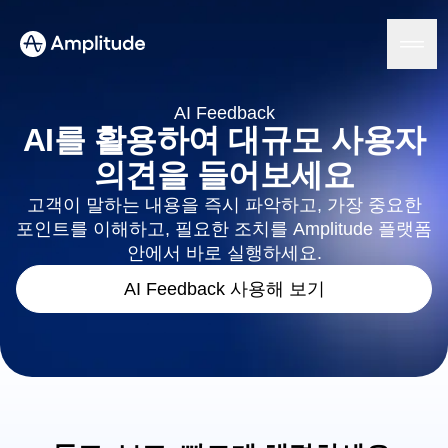
AI Feedback
AI를 활용하여 대규모 사용자
의견을 들어보세요
플랫폼
고객이 말하는 내용을 즉시 파악하고, 가장 중요한
포인트를 이해하고, 필요한 조치를 Amplitude 플랫폼
AI
Amplitude AI
안에서 바로 실행하세요.
솔루션
AI 에이전트
AI Feedback 사용해 보기
AI Feedback
Amplitude MCP
에이전트 분석
리소스
인사이트
업종
프로덕트 분석
금융 서비스
학습
마케팅 분석
B2B
블로그
요금제
사용자 행동 리플레이
미디어
리소스 라이브러리
히트맵
의료
비교하기