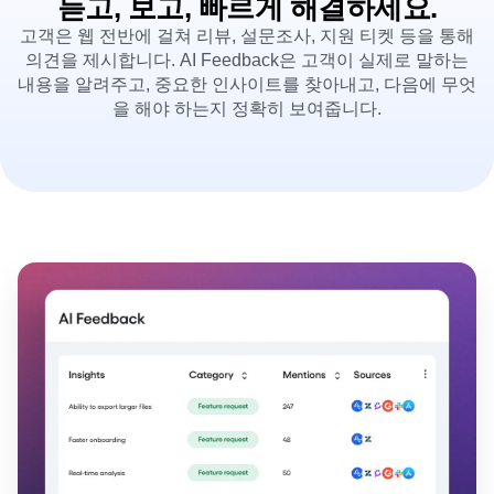
듣고, 보고, 빠르게 해결하세요.
영역 설정 인사이트
전자 상거래
용어집
실행
고객은 웹 전반에 걸쳐 리뷰, 설문조사, 지원 티켓 등을 통해
Sign
사용 사례
허브 탐색
가이드 및 설문조사
Login
의견을 제시합니다. AI Feedback은 고객이 실제로 말하는
확보
Up
연결
기능 실험
내용을 알려주고, 중요한 인사이트를 찾아내고, 다음에 무엇
리텐션
커뮤니티
웹 실험
을 해야 하는지 정확히 보여줍니다.
수익 창출
이벤트
기능 관리
팀
고객
활성화
프로덕트
파트너
데이터
데이터
지원 및 서비스
데이터 거버넌스
엔지니어링
고객 지원 센터
통합
마케팅
개발자 허브
보안 및 개인정보 보호
경영진
아카데미 및 교육
규모
고객 성공
스타트업
프로덕트 업데이트
엔터프라이즈
도구
벤치마크
프롬프트 라이브러리
템플릿
추적 가이드
성숙도 모델