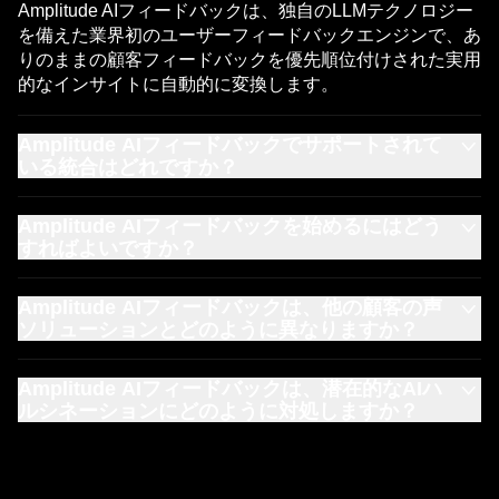
Amplitude AIフィードバックとは？
Amplitude AIフィードバックは、独自のLLMテクノロジー
を備えた業界初のユーザーフィードバックエンジンで、あ
りのままの顧客フィードバックを優先順位付けされた実用
的なインサイトに自動的に変換します。
Amplitude AIフィードバックでサポートされて
いる統合はどれですか？
Amplitude AIフィードバックは、App Store/Google Playレ
Amplitude AIフィードバックを始めるにはどう
ビュー、Zendesk、Intercom、Freshdesk、Salesforce
すればよいですか？
Service、Gong、Trustpilot、G2、Reddit、Discord、X、
CSV/Docsに接続でき、より多くの統合が常に追加されて
Amplitude AIフィードバックの基本アクセス（フィードバ
います。
Amplitude AIフィードバックは、他の顧客の声
ック量が制限されています）は、すべての
Amplitude料金
ソリューションとどのように異なりますか？
プラン
で利用できます。 拡張レコードボリュームは、よ
り高いティアのアドオンとして利用できます。
Amplitude AIフィードバックの独自のLLMテクノロジー
Amplitude AIフィードバックは、潜在的なAIハ
は、一般的な言語モデルとは根本的に異なるアプローチを
ルシネーションにどのように対処しますか？
採用しています。 ほとんどのVoCソリューションは、一
般的なインターネットコンテンツでトレーニングされた既