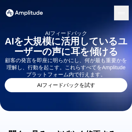
Ready to fall in love with loops?
See the steps
AIフィードバック
AIを大規模に活用しているユ
ーザーの声に耳を傾ける
プラットフォーム
顧客の発言を即座に明らかにし、何が最も重要かを
理解し、行動を起こす。これらすべてをAmplitude
AI
Amplitude AI
プラットフォーム内で行えます。
ソリューション
AIエージェント
AIフィードバックを試す
AIフィードバック
Amplitude MCP
エージェント分析
リソース
インサイト
業界
プロダクト分析
金融サービス
学習
マーケティング分析