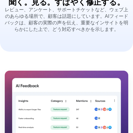
B2B
ブログ
料金設定
セッションリプレイ
メディア
リソースライブラリ
ヒートマップ
ヘルスケア
比較
聞く。見る。すばやく修正する。
ゾーニングインサイト
Eコマース
用語集
アクション
レビュー、アンケート、サポートチケットなど、ウェブ上
ユースケース
学習ハブ
ガイド&サーベイ
Login
Sign Up
のあらゆる場所で、顧客は話題にしています。AIフィード
新規顧客獲得
つながる
機能検証
バックは、顧客の実際の声を伝え、重要なインサイトを明
リテンション
コミュニティ
ウェブ実験
らかにした上で、どう対応すべきかを示します。
収益化
イベント
機能管理
チーム
顧客
アクティベーション
製品
パートナー
データ
データ
サポートとサービス
データガバナンス
エンジニアリング
ヘルプセンター
インテグレーション
マーケティング
開発者ハブ
セキュリティとプライバシー
エグゼクティブ
Amplitude Academyとトレーニング
ビジネス規模
カスタマーサクセス
スタートアップ
製品のアップデート
エンタープライズ
ツール
ベンチマーク
プロンプトライブラリ
テンプレート
トラッキングガイド
成熟度モデル