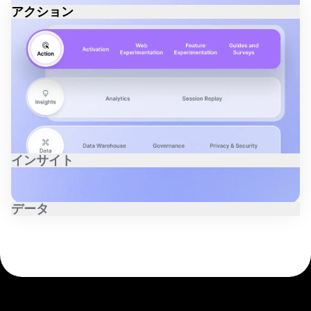
アクション
顧客インサイトを行動に変え、ユーザーエンゲージメント
を促進します。パーソナライズド体験の創出、ターゲット
を絞ったテストの実施、製品内コミュニケーションの最適
化などを行います。
アクティベーション
|
ウェブ実験
|
機能検証
|
ガイド&サー
ベイ
インサイト
定量的インサイトおよび定性的インサイトを活用して、ユ
ーザーの行動とその理由を正確に把握します。ユーザーが
データ
つまずいているポイントや、満足しているポイントを明ら
かにし、カスタマーエクスペリエンスの向上につなげま
あらゆるソースから信頼できる顧客データを取得し、その
す。
情報を適切に統制、管理、保護することで、すべてのチー
プロダクト分析
|
Web分析
|
セッションリプレイ
ムがデータにアクセスしやすく、かつ簡単に活用できるた
め、より的確な意思決定が可能になります。
データウェアハウス
|
ガバナンス
|
プライバシーとセキュ
リティ