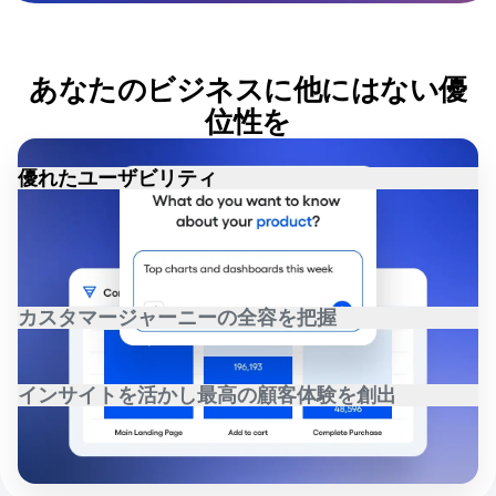
B2B
ブログ
料金設定
セッションリプレイ
メディア
リソースライブラリ
ヒートマップ
ヘルスケア
比較
ゾーニングインサイト
Eコマース
用語集
アクション
あなたのビジネスに他にはない優
ユースケース
学習ハブ
ガイド&サーベイ
Login
Sign Up
新規顧客獲得
位性を
つながる
機能検証
リテンション
コミュニティ
ウェブ実験
収益化
イベント
機能管理
優れたユーザビリティ
チーム
顧客
アクティベーション
製品
パートナー
チームがより適切な意思決定を行うために必要なインサイ
データ
データ
サポートとサービス
データガバナンス
トを、直感的な操作で簡単かつ迅速に入手できます。
エンジニアリング
ヘルプセンター
インテグレーション
マーケティング
開発者ハブ
セキュリティとプライバシー
エグゼクティブ
Amplitude Academyとトレーニング
カスタマージャーニーの全容を把握
ビジネス規模
カスタマーサクセス
スタートアップ
製品のアップデート
クリック、スワイプ、スクロールなど、すべての顧客行動
エンタープライズ
ツール
とその理由を把握し、可視化します。
ベンチマーク
インサイトを活かし最高の顧客体験を創出
プロンプトライブラリ
インサイトの取得とパーソナライズド体験を一元化するこ
テンプレート
とで、顧客のニーズに素早く対応できます。
トラッキングガイド
成熟度モデル