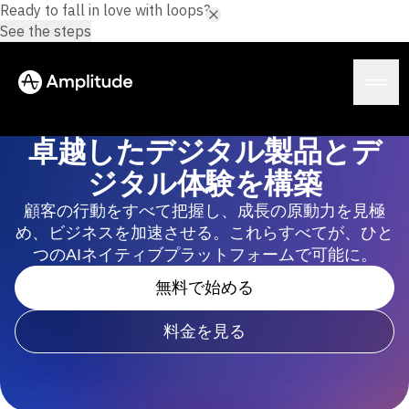
Ready to fall in love with loops?
See the steps
卓越したデジタル製品とデ
ジタル体験を構築
プラットフォーム
顧客の行動をすべて把握し、成長の原動力を見極
め、ビジネスを加速させる。これらすべてが、ひと
AI
つのAIネイティブプラットフォームで可能に。
Amplitude AI
ソリューション
無料で始める
AIエージェント
AIフィードバック
Amplitude MCP
料金を見る
エージェント分析
リソース
インサイト
業界
プロダクト分析
金融サービス
学習
マーケティング分析