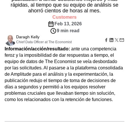
Amplitude Web Experimentation
Información zonificada
rápidas, al tiempo que su equipo de análisis se
Comercio electrónico
Glosario
Acción
Amplitude on Amplitude
Analytics
B2B SaaS
ahorró cientos de horas al mes.
Ejemplo de uso
Explora el centro
Guías y encuestas
Login
Sign Up
Behavioral Analytics
Benchmarks
Churn Analysis
Adquisición
Customers
Conecta
Experimentación de características
Cohort Analysis
Collaboration
Consolidation
Retención
Comunidad
Feb 13, 2026
Experimentación web
Monetización
Conversion
Customer Experience
Eventos
9 min read
Gestión de características
Equipo
Clientes
Customer Lifetime Value
Customer Support
DEI
Daragh Kelly
Activación
Producto
Socios
Chief Data Officer at The Economist
Data
Data Governance
Data Management
Datos
Datos
Asistencia y servicios
Gobernanza de datos
Información/acción/resultado:
ante una competencia
Data Tables
Digital Experience Maturity
Ingeniería
Centro de ayuda al cliente
Integraciones
feroz y la imposibilidad de dar respuestas a tiempo, el
Digital Native
Digital Transformer
EMEA
Marketing
Centro de desarrolladores
Seguridad y privacidad
equipo de datos de The Economist se veía desbordado
Ecommerce
Employee Resource Group
Ejecutivo
Academia y formación
por las solicitudes. Al pasarse a la plataforma consolidada
Tamaño
Engagement
Engineering
Event Tracking
Satisfacción del cliente
de Amplitude para el análisis y la experimentación, la
Empresas emergentes
Actualizaciones de productos
Experimentation
Feature Adoption
publicación redujo el tiempo de toma de decisiones de
Enterprise
Herramientas
Financial Services
Funnel Analysis
Getting Started
días a segundos y permitió a los equipos resolver
Comparativas
Google Analytics
Growth
Healthcare
problemas cruciales que llevaban tiempo sin solución,
Biblioteca de indicaciones
How I Amplitude
Implementation
Integration
Kimi
como los relacionados con la retención de funciones.
Plantillas
LATAM
LLM
Life at Amplitude
MCP
Guías de seguimiento
Machine Learning
Marketing Analytics
Modelo de madurez
Media and Entertainment
Metrics
Modern Data Series
Monetization