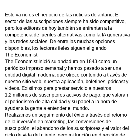
Next Gen Builders
North Star Metric
Open-Weight AI Models
Partnerships
Este ya no es el negocio de las noticias de antaño. El
Personalization
Pioneer Awards
Privacy
sector de las suscripciones siempre ha sido competitivo,
Product 50
Product Analytics
Product Design
pero los editores de hoy también se enfrentan a la
Product Management
Product Releases
competencia de fuentes alternativas como la IA generativa
Product Strategy
Product-Led Growth
Recap
y las redes sociales. De entre las muchas opciones
Retention
Revenue
Startup
Tech Stack
disponibles, los lectores fieles siguen eligiendo
The Economist
The Ampys
.
Warehouse-native Amplitude
The Economist inició su andadura en 1843 como un
periódico impreso semanal y hemos pasado a ser una
entidad digital moderna que ofrece contenido a través de
nuestro sitio web, nuestra aplicación, boletines, pódcast y
vídeos. Existimos para prestar servicio a nuestros
1,2 millones de suscriptores activos de pago, que valoran
el periodismo de alta calidad y su papel a la hora de
ayudar a la gente a entender el mundo.
Realizamos un seguimiento del éxito a través del retorno
de la inversión en marketing, las conversiones de
suscripción, el abandono de los suscriptores y el valor del
ciclo de vida del cliente, pero mi función en
dirección de