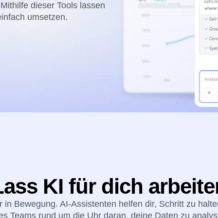
Entdecke, was es Neues von Ampl
Treibe 
bereichen)
Mithilfe dieser Tools lassen
Activation
re deine Vorgänge für
und gest
formance- und Umsatzmetriken
einfach umsetzen.
tionen.
Vereinheitliche Daten über Team
y auf deinen Webseiten an
Lass KI für dich arbeite
 in Bewegung. AI-Assistenten helfen dir, Schritt zu halte
es Teams rund um die Uhr daran, deine Daten zu analys