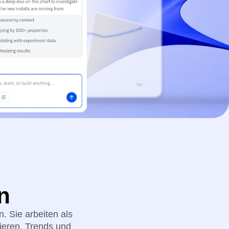
itude gibt.
Entscheidungen voran
Erfahre mehr über unser Reifegradmodell
alte die Zukunft.
für digitale Erlebnisse.
s hinweg.
n
n. Sie arbeiten als
ieren, Trends und