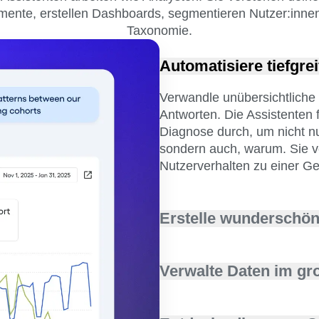
mente, erstellen Dashboards, segmentieren Nutzer:inne
Taxonomie.
Automatisiere tiefgr
Verwandle unübersichtliche 
Antworten. Die Assistenten 
Diagnose durch, um nicht nu
sondern auch, warum. Sie v
Nutzerverhalten zu einer Ge
Erstelle wunderschön
Gehe von der Frage zum Art
müssen. Assistenten erstell
Verwalte Daten im g
Eingabeaufforderungen Dia
sogar PRD-Entwürfe, sodass
Halte die Analyse konsisten
der Einsicht bis zur Anpass