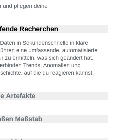
n und pflegen deine
eifende Recherchen
Daten in Sekundenschnelle in klare
führen eine umfassende, automatisierte
r zu ermitteln, was sich geändert hat,
erbinden Trends, Anomalien und
schichte, auf die du reagieren kannst.
e Artefakte
efakt, ohne dabei von vorne anfangen zu
en direkt aus deinen
roßen Maßstab
gramme, Dashboards, Notizbücher und
 du in einem einzigen Arbeitsablauf von
t und vertrauenswürdig, während dein
ung gelangen kannst.