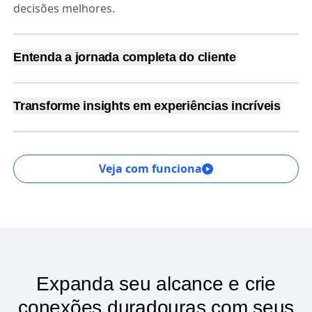
decisões melhores.
Entenda a jornada completa do cliente
A cada clique, deslize e navegação, ajudamos você a
entender e visualizar o que seus clientes fazem e por
Transforme insights em experiências incríveis
que fazem.
Ative experiências personalizadas no mesmo lugar
em que você obtém insights, para que possa atender
rapidamente às necessidades do cliente.
Veja com funciona
Expanda seu alcance e crie
conexões duradouras com seus