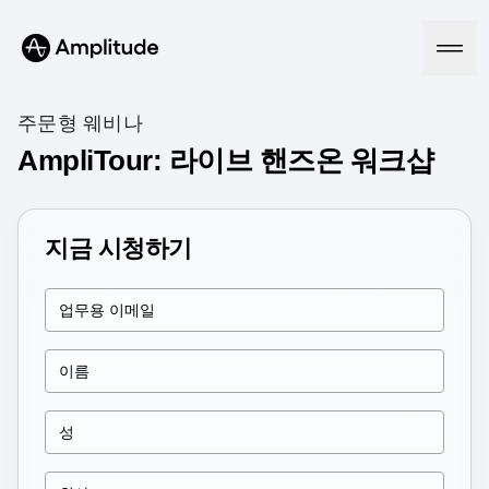
주문형 웨비나
AmpliTour: 라이브 핸즈온 워크샵
Platform
지금 시청하기
AI
Amplitude AI
Solutions
AI Agents
AI Feedback
Amplitude MCP
Agent Analytics
Resources
Early Access Program
Industry
Insights
Financial Services
Learn
Product Analytics
B2B
Blog
Pricing
Marketing Analytics
Media
Resource Library
Session Replay
Healthcare
Compare