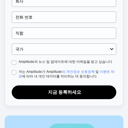
Heatmaps
Ecommerce
Glossary
Zoning Insights
Use Case
Explore Hub
Login
Sign Up
Action
Acquisition
Connect
Guides and Surveys
Retention
Community
Feature Experimentation
Monetization
Events
Web Experimentation
Team
Customers
Feature Management
Product
Partners
Activation
Data
Support & Services
Data
Engineering
Customer Help Center
Data Governance
Marketing
Developer Hub
Integrations
Amplitude의 뉴스 및 업데이트에 대한 이메일을 받고 싶습니다
Executive
Academy & Training
Security & Privacy
Size
Customer Success
저는 Amplitude가 Amplitude
의 개인정보 보호정책
및
이벤트 약
Startups
Product Updates
관
에 따라 내 개인 데이터를 처리하는 데 동의합니다.
Enterprise
Tools
Benchmarks
지금 등록하세요
Prompt Library
Templates
Tracking Guides
Maturity Model
Event Taxonomy Generator