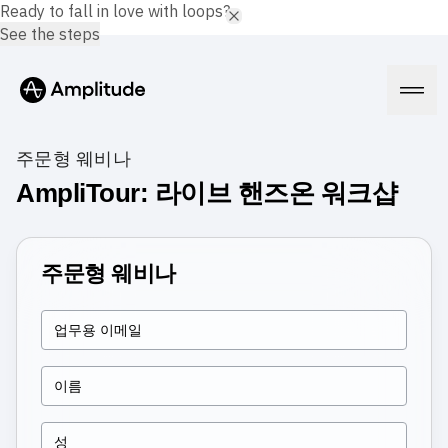
Ready to fall in love with loops?
See the steps
주문형 웨비나
AmpliTour: 라이브 핸즈온 워크샵
Platform
주문형 웨비나
AI
Amplitude AI
Solutions
AI Agents
AI Feedback
Amplitude MCP
Agent Analytics
Resources
Early Access Program
Industry
Insights
Financial Services
Learn
Product Analytics