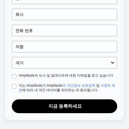
B2B
Blog
Pricing
Marketing Analytics
Media
Resource Library
Session Replay
Healthcare
Compare
Heatmaps
Ecommerce
Glossary
Zoning Insights
Use Case
Explore Hub
Login
Sign Up
Action
Acquisition
Connect
Guides and Surveys
Retention
Community
Feature Experimentation
Monetization
Events
Web Experimentation
Team
Customers
Feature Management
Product
Partners
Activation
Data
Support & Services
Data
Engineering
Customer Help Center
Data Governance
Marketing
Developer Hub
Integrations
Amplitude의 뉴스 및 업데이트에 대한 이메일을 받고 싶습니다
Executive
Academy & Training
Security & Privacy
Size
Customer Success
저는 Amplitude가 Amplitude
의 개인정보 보호정책
및
이벤트 약
Startups
Product Updates
관
에 따라 내 개인 데이터를 처리하는 데 동의합니다.
Enterprise
Tools
Benchmarks
지금 등록하세요
Prompt Library
Templates
Tracking Guides
Maturity Model