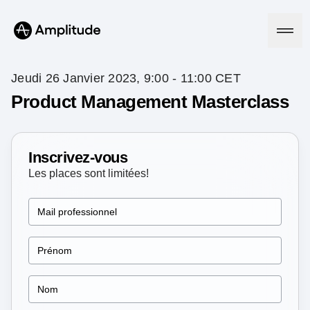
Jeudi 26 Janvier 2023, 9:00 - 11:00 CET
Product Management Masterclass
Platform
Inscrivez-vous
AI
Amplitude AI
Les places sont limitées!
Solutions
AI Agents
AI Feedback
Amplitude MCP
Agent Analytics
Resources
Early Access Program
Industry
Insights
Financial Services
Learn
Product Analytics
B2B
Blog
Pricing
Marketing Analytics
Media
Resource Library
Session Replay
Healthcare
Compare