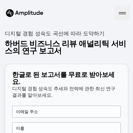
디지털 경험 성숙도 곡선에 따라 도약하기
하버드 비즈니스 리뷰 애널리틱 서비
스의 연구 보고서
Platform
AI
Amplitude AI
한글로 된 보고서를 무료로 받아보세
Solutions
AI Agents
요.
AI Feedback
디지털 경험 성숙도 추세와 전략에 관한 최신 연구
Amplitude MCP
결과를 알아보세요.
Agent Analytics
Resources
Early Access Program
Industry
Insights
Financial Services
Learn
Product Analytics
B2B
Blog
Pricing
Marketing Analytics
Media
Resource Library
Session Replay
Healthcare
Compare