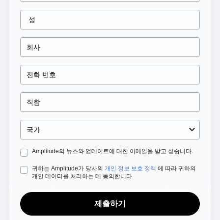
Heatmaps
Ecommerce
Glossary
Zoning Insights
Use Case
Explore Hub
Login
Sign Up
Action
Acquisition
Connect
Guides and Surveys
Retention
Community
Feature Experimentation
Monetization
Events
Web Experimentation
Team
Customers
Feature Management
Product
Partners
Activation
Data
Support & Services
Data
Engineering
Customer Help Center
Data Governance
Marketing
Developer Hub
Integrations
Executive
Academy & Training
Security & Privacy
Size
Customer Success
Startups
Product Updates
Enterprise
Tools
Benchmarks
Amplitude의 뉴스와 업데이트에 대한 이메일을 받고 싶습니다.
Prompt Library
귀하는 Amplitude가 당사의
개인 정보 보호 정책
에 따라 귀하의
Templates
개인 데이터를 처리하는 데 동의합니다.
Tracking Guides
Maturity Model
Event Taxonomy Generator
제출하기